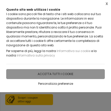
X
Questo sito web utilizza i cookie
VUOI DIVENTARE UN NOSTRO RIVENDITORE?
I cookie sono piccoli file di testo che i siti web collocano sul tuo
CONTATTACI
dispositivo durante la navigazione. Le informazioni in essi
contenute possono riguardare te, le tue preferenze o il tuo
0
dispositivo ma non ti identificano sotto il profilo personale. Puoi
liberamente prestare, rifiutare o revocare il tuo consenso in
qualsiasi momento, personalizzando le tue preferenze. La scelta
Home
Vetreria
Parapetti
di accettare tutti i cookie ti offre certamente la completezza di
navigazione di questo sito web.
Parapetto in vetro stratificato
Per saperne di più, leggi la nostra
Informativa sui cookie
e la
nostra
Informativa sulla privacy
temperato provvisto di
accessori BELLINVETRO 21
ACCETTA TUTTI I COOKIE
Personalizza preferenze
DISPONIBILE IN 15 GIORNI
Scopri i coupon
attivi oggi