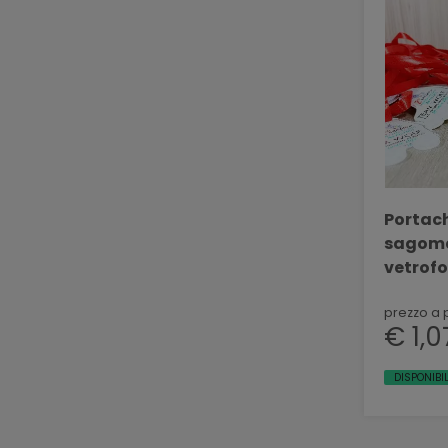
Portac
sagoma 
vetrofo
BELLIN
prezzo a 
€ 1,0
DISPONIBIL