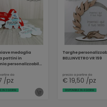
hiave medaglia
Targhe personalizzabi
pattini in
BELLINVETRO VR 159
nia personalizzabile
VETRO VR 276
partire da
prezzo a partire da
7 /pz
€ 19,50 /pz
E IN 3 GIORNI
DISPONIBILE IN 4 GIORNI