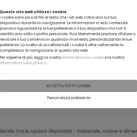
VUOI DIVENTARE UN NOSTRO RIVENDITORE?
Questo sito web utilizza i cookie
I cookie sono piccoli file di testo che i siti web collocano sul tuo
CONTATTACI
dispositivo durante la navigazione. Le informazioni in essi contenute
possono riguardare te, le tue preferenze o il tuo dispositivo ma non ti
identificano sotto il profilo personale. Puoi liberamente prestare, rifiutare o
revocare il tuo consenso in qualsiasi momento, personalizzando le tue
preferenze. La scelta di accettare tutti i cookie ti offre certamente la
completezza di navigazione di questo sito web.
Per saperne di più, leggi la nostra
Informativa sui cookie
e la nostra
Informativa sulla privacy
IDEE PERSONALIZZABILI
RECENSIONI
HORECA
PRO
ACCETTA TUTTI I COOKIE
Personalizza preferenze
 INSEGNE
endo tra le opzioni disponibili - materiale, colore e dimens