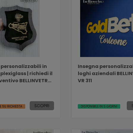
personalizzabili in
Insegna personalizzab
plexiglass | richiedi il
loghi aziendali BELL
ventivo BELLINVETRO
VR 311
SCOPRI
E SU RICHIESTA
DISPONIBILE IN 5 GIORNI