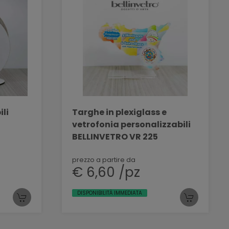
li
Targhe in plexiglass e
vetrofonia personalizzabili
BELLINVETRO VR 225
prezzo a partire da
€ 6,60 /pz
DISPONIBILITÀ IMMEDIATA