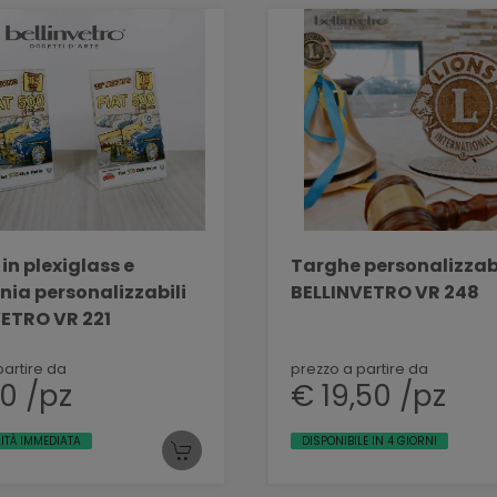
in plexiglass e
Targhe personalizzabi
nia personalizzabili
BELLINVETRO VR 248
ETRO VR 221
partire da
prezzo a partire da
0 /pz
€ 19,50 /pz
LITÀ IMMEDIATA
DISPONIBILE IN 4 GIORNI