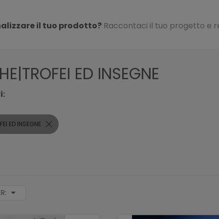
alizzare il tuo prodotto?
Raccontaci il tuo progetto e r
HE|TROFEI ED INSEGNE
i:
FEI ED INSEGNE
ER: