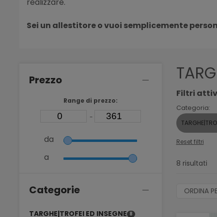
realizzare.
Sei un allestitore o vuoi semplicemente person
TARG
Prezzo
Filtri attiv
Range di prezzo:
Categoria:
-
TARGHE|TRO
da
Reset filtri
a
8 risultati
Categorie
ORDINA P
TARGHE|TROFEI ED INSEGNE
8