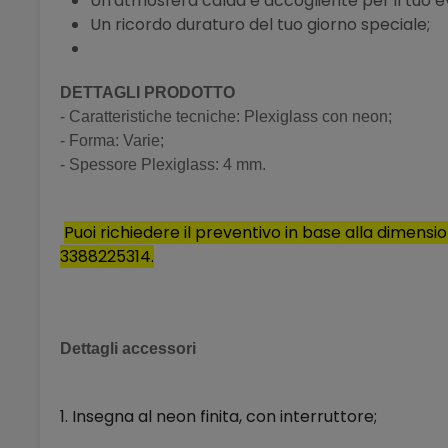
Un'atmosfera calda e accogliente per il tuo e
Un ricordo duraturo del tuo giorno speciale;
DETTAGLI PRODOTTO
- Caratteristiche tecniche: Plexiglass con neon;
- Forma: Varie;
- Spessore Plexiglass: 4 mm.
Puoi richiedere il preventivo in base alla dimensi
3388225314.
Dettagli accessori
1. Insegna al neon finita, con interruttore;