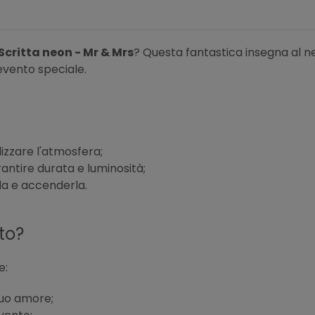
Scritta neon - Mr & Mrs
? Questa fantastica insegna al n
evento speciale.
izzare l'atmosfera;
rantire durata e luminosità;
rla e accenderla.
to?
e:
tuo amore;