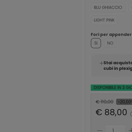
BLU GHIACCIO
LIGHT PINK
Fori per appende
SI
NO
Stai acquist
cubi in plexig
DISPONIBILE IN 3 GI
€ 110,00
-20,0
€ 88,00