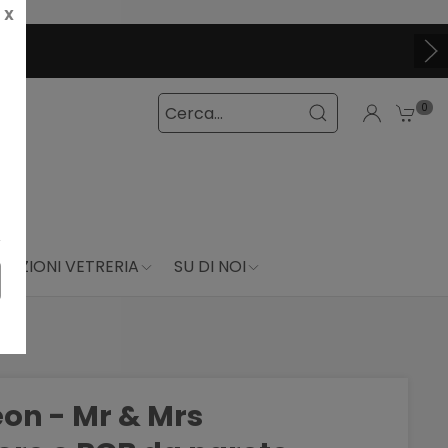
X
0
DUZIONI VETRERIA
SU DI NOI
eon - Mr & Mrs