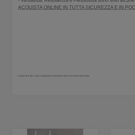
- Versatilità, Resistenza e Flessibilità sono solo alcun
ACQUISTA ONLINE IN TUTTA SICUREZZA E IN POC
scritta Mr & Mrs neon compleanni anniversari feste nomi frasi bellinvetro