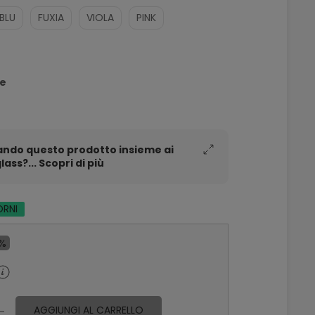
BLU
FUXIA
VIOLA
PINK
re
ando questo prodotto insieme ai
lass?... Scopri di più
ORNI
0%
AGGIUNGI AL CARRELLO