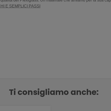
e qualità del Plexiglass. Un materiale che amiamo per la sua cap
HI E SEMPLICI PASSI
Ti consigliamo anche: