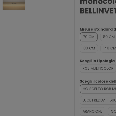
monocolo
BELLINVE
Misure standard di
70 CM
80 CM
130 CM
140 C
Scegli la tipologia
RGB MULTICOLOR
Scegli il colore del
HO SCELTO RGB M
LUCE FREDDA - 60
ARANCIONE
GO