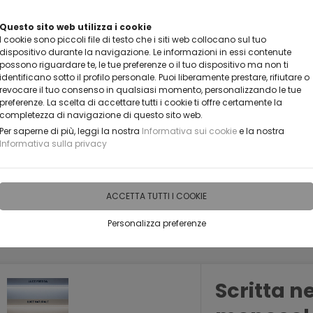
UOI DIVENTARE UN NOSTRO RIVENDITORE?
Questo sito web utilizza i cookie
I cookie sono piccoli file di testo che i siti web collocano sul tuo
CONTATTACI
dispositivo durante la navigazione. Le informazioni in essi contenute
possono riguardare te, le tue preferenze o il tuo dispositivo ma non ti
identificano sotto il profilo personale. Puoi liberamente prestare, rifiutare o
revocare il tuo consenso in qualsiasi momento, personalizzando le tue
preferenze. La scelta di accettare tutti i cookie ti offre certamente la
completezza di navigazione di questo sito web.
Per saperne di più, leggi la nostra
Informativa sui cookie
e la nostra
Informativa sulla privacy
IDEE PERSONALIZZABILI
RECENSIONI
HORECA
PRO
ACCETTA TUTTI I COOKIE
Personalizza preferenze
FRASI | CREAZIONI NEON LED LUMINOSI PERSONALIZZABILI
Scritta n