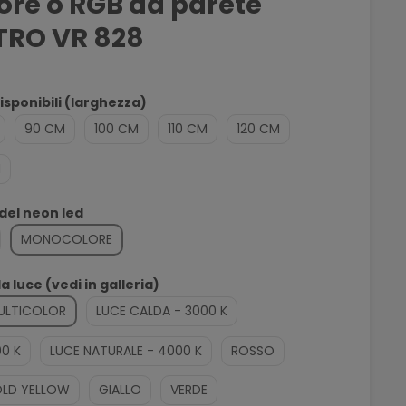
re o RGB da parete
TRO VR 828
sponibili (larghezza)
90 CM
100 CM
110 CM
120 CM
M
 del neon led
MONOCOLORE
la luce (vedi in galleria)
ULTICOLOR
LUCE CALDA - 3000 K
00 K
LUCE NATURALE - 4000 K
ROSSO
LD YELLOW
GIALLO
VERDE