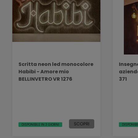
Scritta neon led monocolore
Insegne
Habibi - Amore mio
aziend
BELLINVETRO VR 1276
371
SCOPRI
DISPONIBILE IN 3 GIORNI
DISPONIBI