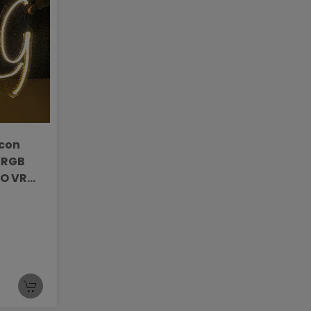
 con
 RGB
RO VR