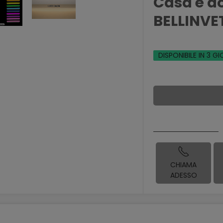
Casa è do
BELLINVE
DISPONIBILE IN 3 GI
CHIAMA
ADESSO