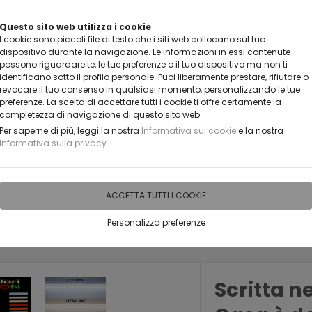
VUOI DIVENTARE UN NOSTRO RIVENDITORE?
Questo sito web utilizza i cookie
I cookie sono piccoli file di testo che i siti web collocano sul tuo
CONTATTACI
dispositivo durante la navigazione. Le informazioni in essi contenute
possono riguardare te, le tue preferenze o il tuo dispositivo ma non ti
identificano sotto il profilo personale. Puoi liberamente prestare, rifiutare o
revocare il tuo consenso in qualsiasi momento, personalizzando le tue
preferenze. La scelta di accettare tutti i cookie ti offre certamente la
completezza di navigazione di questo sito web.
Per saperne di più, leggi la nostra
Informativa sui cookie
e la nostra
Informativa sulla privacy
IDEE PERSONALIZZABILI
RECENSIONI
HORECA
PRO
ACCETTA TUTTI I COOKIE
Personalizza preferenze
FRASI | CREAZIONI NEON LED LUMINOSI PERSONALIZZABILI
Scritta n