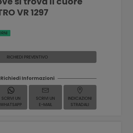
ve si trova il cuore
TRO VR 1297
ORNI
RICHIEDI PREVENTIVO
Richiedi Informazioni
SCRIVI UN
SCRIVI UN
INDICAZIONI
WHATSAPP
E-MAIL
STRADALI