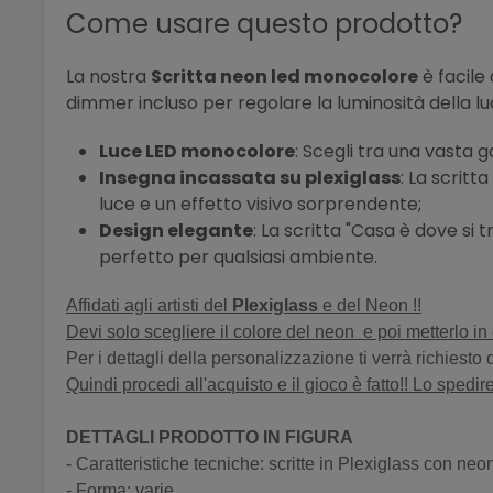
Come usare questo prodotto?
La nostra
Scritta neon led monocolore
è facile 
dimmer incluso per regolare la luminosità della l
Luce LED monocolore
: Scegli tra una vasta g
Insegna incassata su plexiglass
: La scrit
luce e un effetto visivo sorprendente;
Design elegante
: La scritta "Casa è dove si
perfetto per qualsiasi ambiente.
Affidati agli artisti del
Plexiglass
e del Neon !!
Devi solo scegliere il colore del neon e poi metterlo in c
Per i dettagli della personalizzazione ti verrà richiesto
Quindi procedi all'acquisto e il gioco è fatto!! Lo spedirem
DETTAGLI PRODOTTO IN FIGURA
- Caratteristiche tecniche: scritte in Plexiglass con neo
- Forma: varie