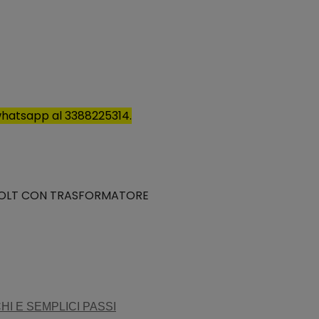
u whatsapp al 3388225314.
 12 VOLT CON TRASFORMATORE
HI E SEMPLICI PASSI