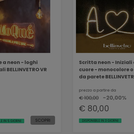
 a neon - loghi
Scritta neon - Iniziali
ali BELLINVETRO VR
cuore - monocolore o
da parete BELLINVET
837
prezzo a partire da
-20,00%
€ 100,00
€ 80,00
SCOPRI
DISPONIBILE IN 3 GIORNI
LE IN 5 GIORNI