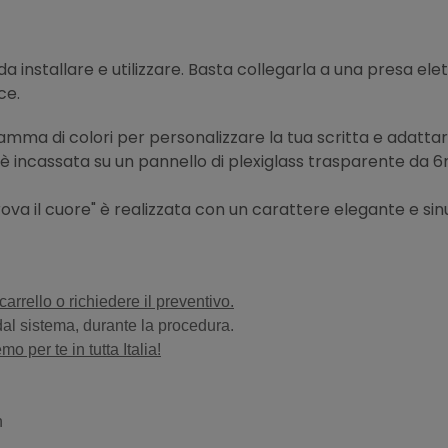
da installare e utilizzare. Basta collegarla a una presa elet
uce.
amma di colori per personalizzare la tua scritta e adattarla
ta è incassata su un pannello di plexiglass trasparente da
 trova il cuore" è realizzata con un carattere elegante e 
arrello o richiedere il preventivo.
 dal sistema, durante la procedura.
o per te in tutta Italia!
n