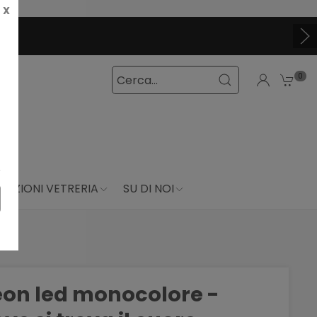
X
0
DUZIONI VETRERIA
SU DI NOI
eon led monocolore -