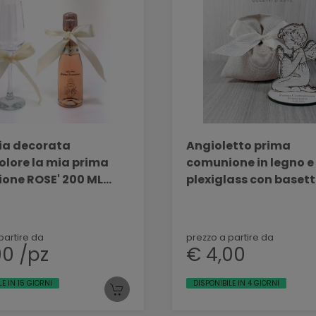
lia decorata
Angioletto prima
lore la mia prima
comunione in legno e
one ROSE' 200 ML
plexiglass con baset
personalizzabile
BELLINVETRO VR 157
partire da
prezzo a partire da
90 /pz
€ 4,00
LE IN 15 GIORNI
DISPONIBILE IN 4 GIORNI