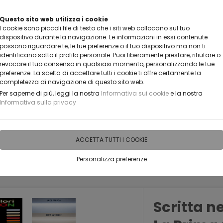
VUOI DIVENTARE UN NOSTRO RIVENDITORE?
Questo sito web utilizza i cookie
I cookie sono piccoli file di testo che i siti web collocano sul tuo
CONTATTACI
dispositivo durante la navigazione. Le informazioni in essi contenute
possono riguardare te, le tue preferenze o il tuo dispositivo ma non ti
identificano sotto il profilo personale. Puoi liberamente prestare, rifiutare o
revocare il tuo consenso in qualsiasi momento, personalizzando le tue
preferenze. La scelta di accettare tutti i cookie ti offre certamente la
completezza di navigazione di questo sito web.
Per saperne di più, leggi la nostra
Informativa sui cookie
e la nostra
Informativa sulla privacy
IDEE PERSONALIZZABILI
RECENSIONI
HORECA
PRO
ACCETTA TUTTI I COOKIE
Personalizza preferenze
FRASI | CREAZIONI NEON LED LUMINOSI PERSONALIZZABILI
Scritta 