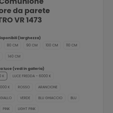
 Comunione
re da parete
TRO VR 1473
sponibili (larghezza)
80 CM
90 CM
100 CM
110 CM
140 CM
la luce (vedi in galleria)
0 K
LUCE FREDDA - 6000 K
4000 K
ROSSO
ARANCIONE
GIALLO
VERDE
BLU GHIACCIO
BLU
PINK
LIGHT PINK