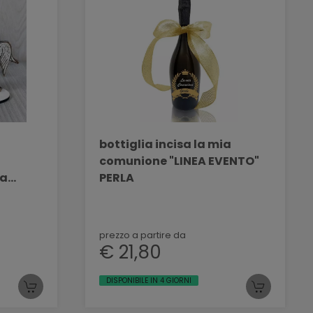
bottiglia incisa la mia
comunione "LINEA EVENTO"
ta
PERLA
prezzo a partire da
€ 21,80
DISPONIBILE IN 4 GIORNI