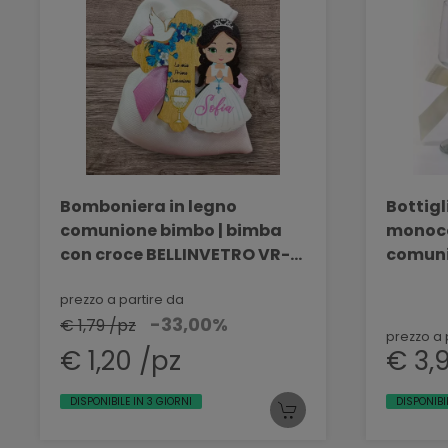
Bomboniera in legno
Bottig
comunione bimbo | bimba
monoco
con croce BELLINVETRO VR-
comuni
UV 440
DEC. 52
prezzo a partire da
-33,00%
€ 1,79 /pz
prezzo a 
€ 1,20 /pz
€ 3,
DISPONIBILE IN 3 GIORNI
DISPONIBI