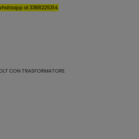
u whatsapp al 3388225314.
 12 VOLT CON TRASFORMATORE