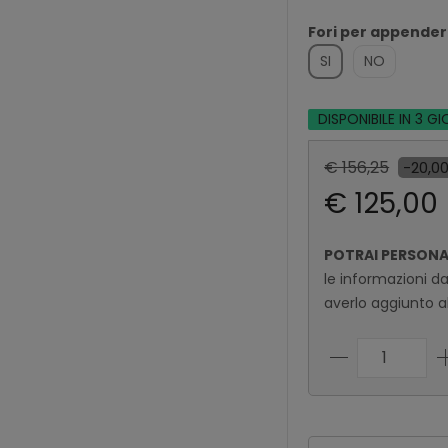
Fori per appende
SI
NO
DISPONIBILE IN 3 GI
€ 156,25
-20,0
€ 125,00
POTRAI PERSON
le informazioni d
averlo aggiunto al