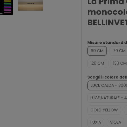
La Prima
monocolo
BELLINVE
Misure standard di
60 CM
70 CM
120 CM
130 CM
Scegli il colore del
LUCE CALDA - 300
LUCE NATURALE - 
GOLD YELLOW
FUXIA
VIOLA