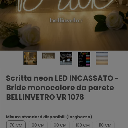
Scritta neon LED INCASSATO -
Bride monocolore da parete
BELLINVETRO VR 1078
Misure standard disponibili (larghezza)
70 CM
80 CM
90 CM
100 CM
110 CM