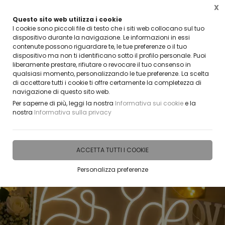
X
Questo sito web utilizza i cookie
CLICCA E SCOPRI I COUPON ATTIVI ADESSO
I cookie sono piccoli file di testo che i siti web collocano sul tuo
dispositivo durante la navigazione. Le informazioni in essi
contenute possono riguardare te, le tue preferenze o il tuo
0
dispositivo ma non ti identificano sotto il profilo personale. Puoi
liberamente prestare, rifiutare o revocare il tuo consenso in
qualsiasi momento, personalizzando le tue preferenze. La scelta
Home
IDEE E REGALI PERSONALIZZABILI
SCRITTE | NOMI | FRASI | CREAZIONI NEON
di accettare tutti i cookie ti offre certamente la completezza di
navigazione di questo sito web.
Per saperne di più, leggi la nostra
Informativa sui cookie
e la
nostra
Informativa sulla privacy
ACCETTA TUTTI I COOKIE
Personalizza preferenze