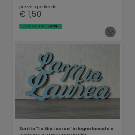
prezzo a partire da
€ 1,50
DISPONIBILE IN 6 GIORNI
Scritta "La Mia Laurea" in legno laccato o