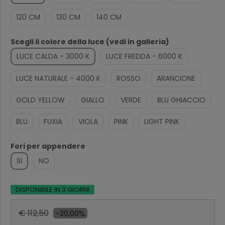
120 CM
130 CM
140 CM
Scegli il colore della luce (vedi in galleria)
LUCE CALDA - 3000 K
LUCE FREDDA - 6000 K
LUCE NATURALE - 4000 K
ROSSO
ARANCIONE
GOLD YELLOW
GIALLO
VERDE
BLU GHIACCIO
BLU
FUXIA
VIOLA
PINK
LIGHT PINK
Fori per appendere
SI
NO
DISPONIBILE IN 3 GIORNI
€ 112,50
-20,00%