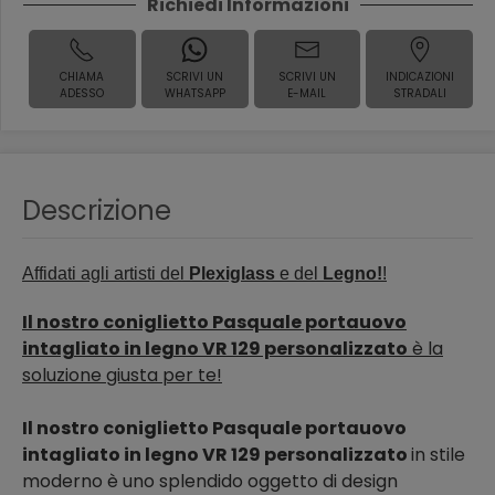
Richiedi Informazioni
CHIAMA
SCRIVI UN
SCRIVI UN
INDICAZIONI
ADESSO
WHATSAPP
E-MAIL
STRADALI
Descrizione
Affidati agli artisti del
Plexiglass
e del
Legno!
!
Il nostro coniglietto Pasquale portauovo
intagliato in legno VR 129 personalizzato
è la
soluzione giusta per te!
Il nostro coniglietto Pasquale portauovo
intagliato in legno VR 129 personalizzato
in stile
moderno è uno splendido oggetto di design