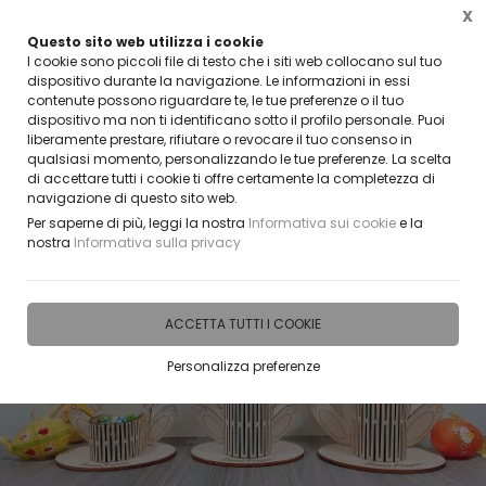
X
Questo sito web utilizza i cookie
CLICCA E SCOPRI I COUPON ATTIVI ADESSO
I cookie sono piccoli file di testo che i siti web collocano sul tuo
dispositivo durante la navigazione. Le informazioni in essi
contenute possono riguardare te, le tue preferenze o il tuo
0
dispositivo ma non ti identificano sotto il profilo personale. Puoi
liberamente prestare, rifiutare o revocare il tuo consenso in
qualsiasi momento, personalizzando le tue preferenze. La scelta
Home
IDEE E REGALI PERSONALIZZABILI
PRODOTTI SUDDIVISI PER EVENTI E RICORR
di accettare tutti i cookie ti offre certamente la completezza di
navigazione di questo sito web.
Per saperne di più, leggi la nostra
Informativa sui cookie
e la
nostra
Informativa sulla privacy
ACCETTA TUTTI I COOKIE
Personalizza preferenze