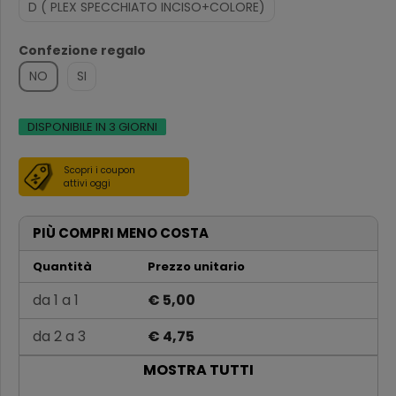
D ( PLEX SPECCHIATO INCISO+COLORE)
Confezione regalo
NO
SI
DISPONIBILE IN 3 GIORNI
Scopri i coupon
attivi oggi
PIÙ COMPRI MENO COSTA
Quantità
Prezzo unitario
da 1 a 1
€ 5,00
da 2 a 3
€ 4,75
MOSTRA TUTTI
da 4 a 6
€ 4,50