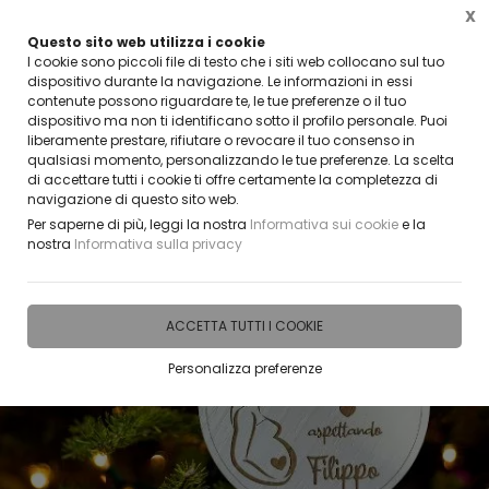
X
Questo sito web utilizza i cookie
CLICCA E SCOPRI I COUPON ATTIVI ADESSO
I cookie sono piccoli file di testo che i siti web collocano sul tuo
dispositivo durante la navigazione. Le informazioni in essi
contenute possono riguardare te, le tue preferenze o il tuo
0
dispositivo ma non ti identificano sotto il profilo personale. Puoi
liberamente prestare, rifiutare o revocare il tuo consenso in
qualsiasi momento, personalizzando le tue preferenze. La scelta
Home
IDEE E REGALI PERSONALIZZABILI
PRODOTTI SUDDIVISI PER EVENTI E RICORR
di accettare tutti i cookie ti offre certamente la completezza di
navigazione di questo sito web.
Per saperne di più, leggi la nostra
Informativa sui cookie
e la
nostra
Informativa sulla privacy
ACCETTA TUTTI I COOKIE
Personalizza preferenze