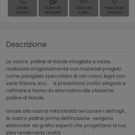
CHIAMA
SCRIVI UN
SCRIVI UN
INDICAZIONI
ADESSO
WHATSAPP
E-MAIL
STRADALI
Descrizione
Le nostre palline di Natale intagliate e incise,
realizzate artigianalmente con materiali pregiati
come plexiglass specchiato di vari colori, legni con
varie finiture, ecc... si presentano molto eleganti e
raffinate e fanno da alternativa alle classiche
palline di Natale.
Grazie alla nostra miticolosità nel curare i dettagli ,
le nostre palline prima dell'incisione vengono
elaborate da grafici esperti che progettano la tua
idea rendendola realtà.