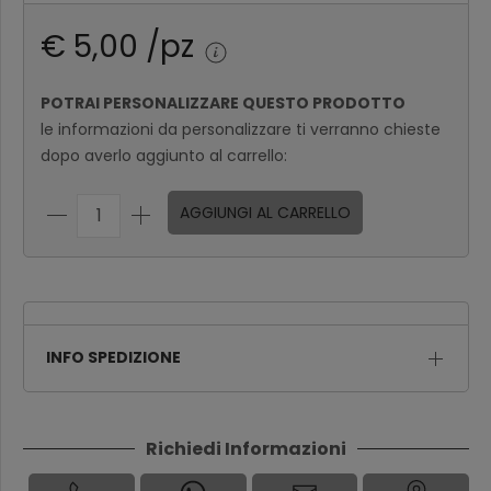
da 7 a 12
€ 4,25
€ 5,00 /pz
Oltre 12
€ 4,00
POTRAI PERSONALIZZARE QUESTO PRODOTTO
le informazioni da personalizzare ti verranno chieste
dopo averlo aggiunto al carrello:
AGGIUNGI AL CARRELLO
INFO SPEDIZIONE
Richiedi Informazioni