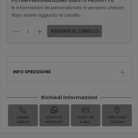
POTRAI PERSONALIZZARE QUESTO PRODOTTO
le informazioni da personalizzare ti verranno chieste
dopo averlo aggiunto al carrello:
AGGIUNGI AL CARRELLO
INFO SPEDIZIONE
Richiedi Informazioni
CHIAMA
SCRIVI UN
SCRIVI UN
INDICAZIONI
ADESSO
WHATSAPP
E-MAIL
STRADALI