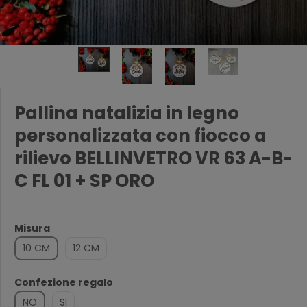
Pallina natalizia in legno
personalizzata con fiocco a
rilievo BELLINVETRO VR 63 A-B-
C FL 01 + SP ORO
Misura
10 CM
12 CM
Confezione regalo
NO
SI