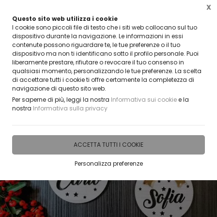
X
Questo sito web utilizza i cookie
VUOI DIVENTARE UN NOSTRO RIVENDITORE?
I cookie sono piccoli file di testo che i siti web collocano sul tuo
CONTATTACI
dispositivo durante la navigazione. Le informazioni in essi
contenute possono riguardare te, le tue preferenze o il tuo
0
dispositivo ma non ti identificano sotto il profilo personale. Puoi
liberamente prestare, rifiutare o revocare il tuo consenso in
qualsiasi momento, personalizzando le tue preferenze. La scelta
Home
IDEE E REGALI PERSONALIZZABILI
PRODOTTI SUDDIVISI PER EVENTI E RICORR
di accettare tutti i cookie ti offre certamente la completezza di
navigazione di questo sito web.
Per saperne di più, leggi la nostra
Informativa sui cookie
e la
nostra
Informativa sulla privacy
ACCETTA TUTTI I COOKIE
Personalizza preferenze