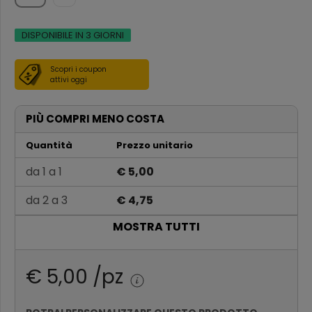
DISPONIBILE IN 3 GIORNI
Scopri i coupon
attivi oggi
PIÙ COMPRI MENO COSTA
Quantità
Prezzo unitario
da 1 a 1
€ 5,00
da 2 a 3
€ 4,75
MOSTRA TUTTI
da 4 a 6
€ 4,50
da 7 a 12
€ 4,25
€ 5,00 /pz
Oltre 12
€ 4,00