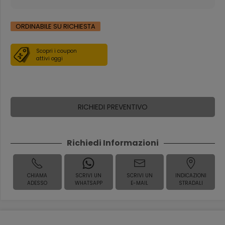
ORDINABILE SU RICHIESTA
Scopri i coupon
attivi oggi
RICHIEDI PREVENTIVO
Richiedi Informazioni
CHIAMA
SCRIVI UN
SCRIVI UN
INDICAZIONI
ADESSO
WHATSAPP
E-MAIL
STRADALI