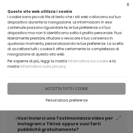
X
Questo sito web utilizza i cookie
VUOI DIVENTARE UN NOSTRO RIVENDITORE?
I cookie sono piccoli file di testo che i siti web collocano sul tuo
CONTATTACI
dispositivo durante la navigazione. Le informazioni in essi
contenute possono riguardare te, le tue preferenze o il tuo
0
dispositivo ma non ti identificano sotto il profilo personale. Puoi
liberamente prestare, rifiutare o revocare il tuo consenso in
qualsiasi momento, personalizzando le tue preferenze. La scelta
Home
IDEE E REGALI PERSONALIZZABILI
PRODOTTI SUDDIVISI PER EVENTI E RICORR
di accettare tutti i cookie ti offre certamente la completezza di
navigazione di questo sito web.
Tableau matrimonio stampa
Per saperne di più, leggi la nostra
Informativa sui cookie
e la
nostra
Informativa sulla privacy
in vetrofonia o adesiva su
plexiglass BELLINVETRO VR
ACCETTA TUTTI I COOKIE
1368
Personalizza preferenze
Vuoi inviarci una Testimonianza video per
Instagram o Tiktok oppure vuoi farti
pubblicità gratuitamente?