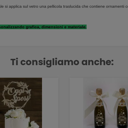
e si applica sul vetro una pellicola traslucida che contiene ornamenti co
onalizzando grafica, dimensioni e materiale.
Ti consigliamo anche: