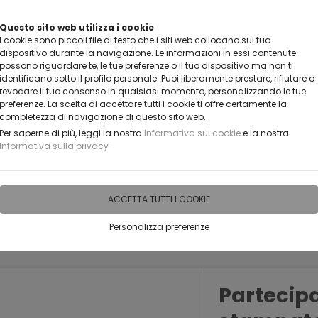
VUOI DIVENTARE UN NOSTRO RIVENDITORE?
Questo sito web utilizza i cookie
I cookie sono piccoli file di testo che i siti web collocano sul tuo
CONTATTACI
dispositivo durante la navigazione. Le informazioni in essi contenute
possono riguardare te, le tue preferenze o il tuo dispositivo ma non ti
identificano sotto il profilo personale. Puoi liberamente prestare, rifiutare o
revocare il tuo consenso in qualsiasi momento, personalizzando le tue
preferenze. La scelta di accettare tutti i cookie ti offre certamente la
completezza di navigazione di questo sito web.
Per saperne di più, leggi la nostra
Informativa sui cookie
e la nostra
Informativa sulla privacy
IDEE PERSONALIZZABILI
RECENSIONI
HORECA
PRO
ACCETTA TUTTI I COOKIE
Personalizza preferenze
SI PER EVENTI E RICORRENZE
Matrimonio
Partecip