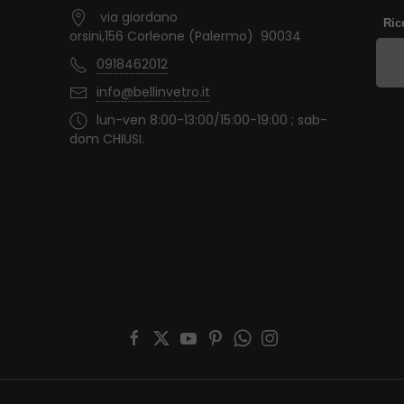
via giordano
Ric
orsini,156 Corleone (Palermo) 90034
0918462012
info@bellinvetro.it
lun-ven 8:00-13:00/15:00-19:00 ; sab-
dom CHIUSI.