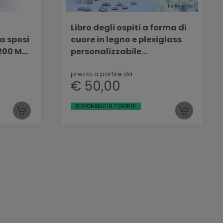
Libro degli ospiti a forma di
a sposi
cuore in legno e plexiglass
200 ML
personalizzabile
BELLINVETRO VR 156
prezzo a partire da
€ 50,00
DISPONIBILE IN 7 GIORNI