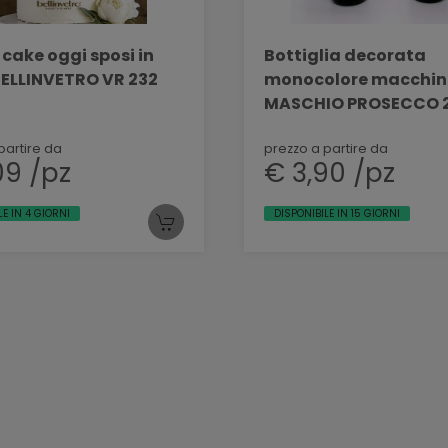
cake oggi sposi in
Bottiglia decorata
BELLINVETRO VR 232
monocolore macchin
MASCHIO PROSECCO 
DEC 34
partire da
prezzo a partire da
09 /pz
€ 3,90 /pz
LE IN 4 GIORNI
DISPONIBILE IN 15 GIORNI