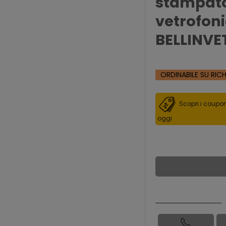
stampato
vetrofoni
BELLINVE
ORDINABILE SU RIC
Scopri i coupon
oggi