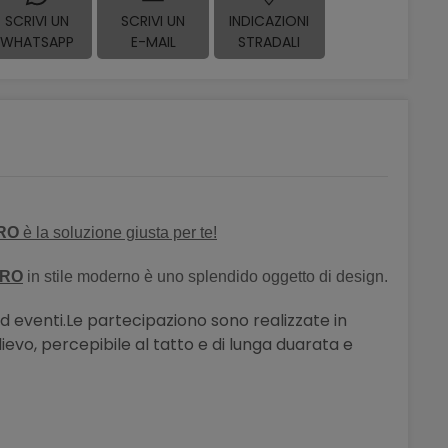
SCRIVI UN
SCRIVI UN
INDICAZIONI
WHATSAPP
E-MAIL
STRADALI
TRO
è la soluzione giusta per te!
TRO
in stile moderno è uno splendido oggetto di design.
 eventi.Le partecipaziono sono realizzate in
ievo, percepibile al tatto e di lunga duarata e