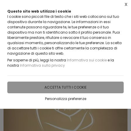
X
Questo sito web utilizza i cookie
CLICCA E SCOPRI I COUPON ATTIVI ADESSO
I cookie sono piccoli file di testo che i siti web collocano sul tuo
dispositivo durante la navigazione. Le informazioni in essi
contenute possono riguardare te, le tue preferenze o il tuo
0
dispositivo ma non ti identificano sotto il profilo personale. Puoi
liberamente prestare, rifiutare o revocare il tuo consenso in
qualsiasi momento, personalizzando le tue preferenze. La scelta
Home
IDEE E REGALI PERSONALIZZABILI
PRODOTTI SUDDIVISI PER EVENTI E RICORR
di accettare tutti i cookie ti offre certamente la completezza di
navigazione di questo sito web.
Per saperne di più, leggi la nostra
Informativa sui cookie
e la
nostra
Informativa sulla privacy
ACCETTA TUTTI I COOKIE
Personalizza preferenze