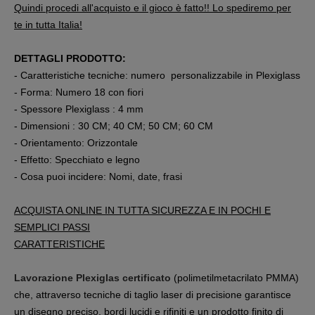
Quindi procedi all'acquisto e il gioco è fatto!! Lo spediremo per
te in tutta Italia!
DETTAGLI PRODOTTO:
- Caratteristiche tecniche: numero personalizzabile in Plexiglass
- Forma: Numero 18 con fiori
- Spessore Plexiglass : 4 mm
- Dimensioni : 30 CM; 40 CM; 50 CM; 60 CM
- Orientamento: Orizzontale
- Effetto: Specchiato e legno
- Cosa puoi incidere: Nomi, date, frasi
ACQUISTA ONLINE IN TUTTA SICUREZZA E IN POCHI E
SEMPLICI PASSI
CARATTERISTICHE
Lavorazione Plexiglas certificato
(polimetilmetacrilato PMMA)
che, attraverso tecniche di taglio laser di precisione garantisce
un disegno preciso, bordi lucidi e rifiniti e un prodotto finito di