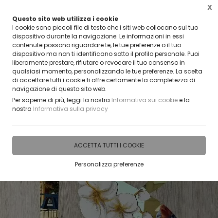
X
Questo sito web utilizza i cookie
CLICCA E SCOPRI I COUPON ATTIVI ADESSO
I cookie sono piccoli file di testo che i siti web collocano sul tuo
dispositivo durante la navigazione. Le informazioni in essi
contenute possono riguardare te, le tue preferenze o il tuo
0
dispositivo ma non ti identificano sotto il profilo personale. Puoi
liberamente prestare, rifiutare o revocare il tuo consenso in
qualsiasi momento, personalizzando le tue preferenze. La scelta
Home
IDEE E REGALI PERSONALIZZABILI
NUMERI ED ELEMENTI DECORATIVI PER EVEN
di accettare tutti i cookie ti offre certamente la completezza di
navigazione di questo sito web.
Per saperne di più, leggi la nostra
Informativa sui cookie
e la
nostra
Informativa sulla privacy
ACCETTA TUTTI I COOKIE
Personalizza preferenze