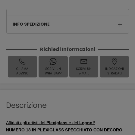
INFO SPEDIZIONE
Richiedi Informazioni
CHIAMA
SCRIVI UN
SCRIVI UN
INDICAZIONI
ADESSO
WHATSAPP
E-MAIL
STRADALI
Descrizione
Affidati agli artisti del
Plexiglass
e del
Legno!
!
NUMERO 18 IN PLEXIGLASS SPECCHIATO CON DECORO