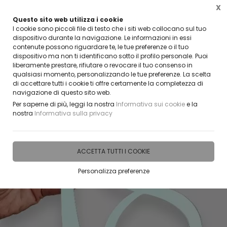
X
Questo sito web utilizza i cookie
ENTARE UN NOSTRO RIVENDITORE?
CLICC
I cookie sono piccoli file di testo che i siti web collocano sul tuo
CONTATTACI
dispositivo durante la navigazione. Le informazioni in essi
contenute possono riguardare te, le tue preferenze o il tuo
0
dispositivo ma non ti identificano sotto il profilo personale. Puoi
liberamente prestare, rifiutare o revocare il tuo consenso in
qualsiasi momento, personalizzando le tue preferenze. La scelta
Home
IDEE E REGALI PERSONALIZZABILI
NUMERI ED ELEMENTI DECORATIVI PER EVEN
di accettare tutti i cookie ti offre certamente la completezza di
navigazione di questo sito web.
Per saperne di più, leggi la nostra
Informativa sui cookie
e la
nostra
Informativa sulla privacy
ACCETTA TUTTI I COOKIE
Personalizza preferenze