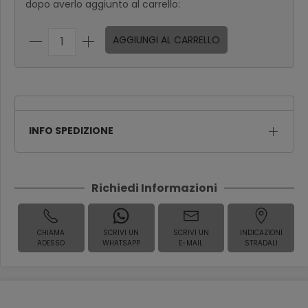
dopo averlo aggiunto al carrello:
AGGIUNGI AL CARRELLO
INFO SPEDIZIONE
Richiedi Informazioni
CHIAMA
SCRIVI UN
SCRIVI UN
INDICAZIONI
ADESSO
WHATSAPP
E-MAIL
STRADALI