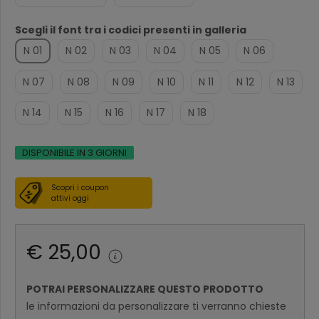
Scegli il font tra i codici presenti in galleria
N 01
N 02
N 03
N 04
N 05
N 06
N 07
N 08
N 09
N 10
N 11
N 12
N 13
N 14
N 15
N 16
N 17
N 18
DISPONIBILE IN 3 GIORNI
Scopri i coupon
attivi oggi
€ 25,00
POTRAI PERSONALIZZARE QUESTO PRODOTTO
le informazioni da personalizzare ti verranno chieste