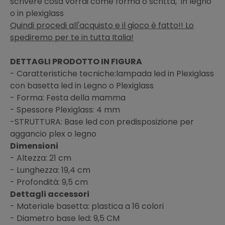
scrivere cosa vorrai come forma o scritta, in legno
o in plexiglass
Quindi procedi all'acquisto e il gioco è fatto!! Lo
spediremo per te in tutta Italia!
DETTAGLI PRODOTTO IN FIGURA
- Caratteristiche tecniche:lampada led in Plexiglass
con basetta led in Legno o Plexiglass
- Forma: Festa della mamma
- Spessore Plexiglass: 4 mm
-STRUTTURA: Base led con predisposizione per
aggancio plex o legno
Dimensioni
- Altezza: 21 cm
- Lunghezza: 19,4 cm
- Profondità: 9,5 cm
Dettagli accessori
- Materiale basetta: plastica a 16 colori
- Diametro base led: 9,5 CM