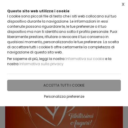
X
Questo sito web utilizza i cookie
VUOI DIVENTARE UN NOSTRO RIVENDITORE?
I cookie sono piccoli file di testo che i siti web collocano sul tuo
CONTATTACI
dispositivo durante la navigazione. Le informazioni in essi
contenute possono riguardare te, le tue preferenze o il tuo
0
dispositivo ma non ti identificano sotto il profilo personale. Puoi
liberamente prestare, rifiutare o revocare il tuo consenso in
qualsiasi momento, personalizzando le tue preferenze. La scelta
Home
IDEE E REGALI PERSONALIZZABILI
LAMPADE LED IN PLEXIGLASS | NIGHT LIGHT
di accettare tutti i cookie ti offre certamente la completezza di
navigazione di questo sito web.
Per saperne di più, leggi la nostra
Informativa sui cookie
e la
nostra
Informativa sulla privacy
ACCETTA TUTTI I COOKIE
Personalizza preferenze