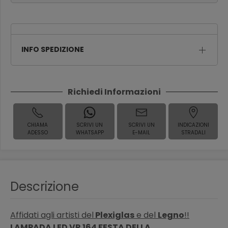
INFO SPEDIZIONE
Richiedi Informazioni
CHIAMA
SCRIVI UN
SCRIVI UN
INDICAZIONI
ADESSO
WHATSAPP
E-MAIL
STRADALI
Descrizione
Affidati agli artisti del
Plexiglas
e del
Legno
!!
LAMPADA LED VR 164 FESTA DELLA