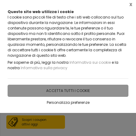
X
Questo sito web utilizza i cookie
VUOI DIVENTARE UN NOSTRO RIVENDITORE?
I cookie sono piccoli file di testo che i siti web collocano sul tuo
CONTATTACI
dispositivo durante la navigazione. Le informazioni in essi
contenute possono riguardare te, le tue preferenze o il tuo
0
dispositivo ma non ti identificano sotto il profilo personale. Puoi
liberamente prestare, rifiutare o revocare il tuo consenso in
qualsiasi momento, personalizzando le tue preferenze. La scelta
Home
IDEE E REGALI PERSONALIZZABILI
HORECA PRODOTTI PERSONALIZZATI
BOTT
di accettare tutti i cookie ti offre certamente la completezza di
navigazione di questo sito web.
Bottiglia d'acqua
Per saperne di più, leggi la nostra
Informativa sui cookie
e la
nostra
Informativa sulla privacy
personalizzata con logo
monocolore VIOLA 0.75 L
ACCETTA TUTTI I COOKIE
Personalizza preferenze
DISPONIBILE IN 15 GIORNI
Scopri i coupon
attivi oggi