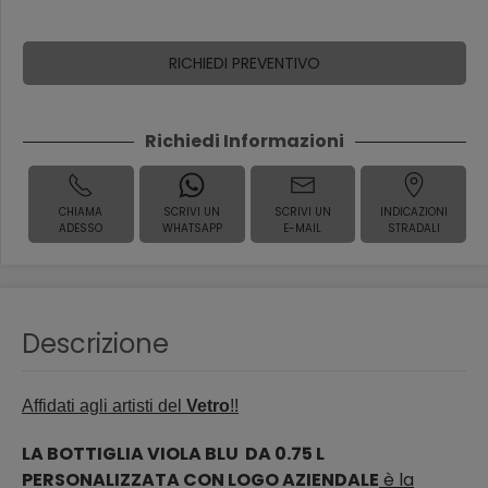
RICHIEDI PREVENTIVO
Richiedi Informazioni
CHIAMA
SCRIVI UN
SCRIVI UN
INDICAZIONI
ADESSO
WHATSAPP
E-MAIL
STRADALI
Descrizione
Affidati agli artisti del
Vetro
!!
LA BOTTIGLIA VIOLA BLU DA 0.75 L
PERSONALIZZATA CON LOGO AZIENDALE
è la