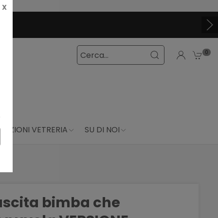
X
CLICCA E SCOPRI I COUPON ATT
0
DUZIONI VETRERIA
SU DI NOI
ascita bimba che