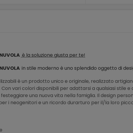
U NUVOLA
è la soluzione giusta per te!
U NUVOLA
in stile moderno è uno splendido oggetto di desi
lizzabili è un prodotto unico e originale, realizzato artig
. Con vari colori disponibili per adattarsi a qualsiasi stile
esteggiare una nuova vita nella famiglia. Il design person
 i neogenitori e un ricordo durarturo per il/la loro picc
le