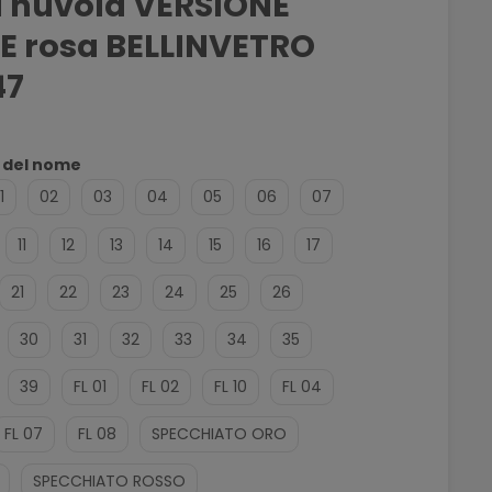
 nuvola VERSIONE
E rosa BELLINVETRO
47
e del nome
1
02
03
04
05
06
07
11
12
13
14
15
16
17
21
22
23
24
25
26
30
31
32
33
34
35
39
FL 01
FL 02
FL 10
FL 04
FL 07
FL 08
SPECCHIATO ORO
SPECCHIATO ROSSO