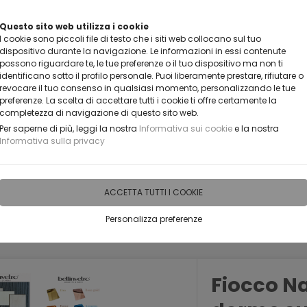
Questo sito web utilizza i cookie
I cookie sono piccoli file di testo che i siti web collocano sul tuo
dispositivo durante la navigazione. Le informazioni in essi contenute
possono riguardare te, le tue preferenze o il tuo dispositivo ma non ti
identificano sotto il profilo personale. Puoi liberamente prestare, rifiutare o
revocare il tuo consenso in qualsiasi momento, personalizzando le tue
preferenze. La scelta di accettare tutti i cookie ti offre certamente la
completezza di navigazione di questo sito web.
Per saperne di più, leggi la nostra
Informativa sui cookie
e la nostra
Informativa sulla privacy
IDEE PERSONALIZZABILI
RECENSIONI
HORECA
PRO
ACCETTA TUTTI I COOKIE
Personalizza preferenze
Fiocco N