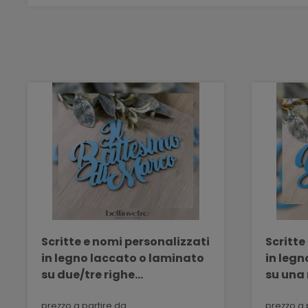
Scritte e nomi personalizzati
Scritte
in legno laccato o laminato
in legn
su due/tre righe
su una
BELLINVETRO VR 158
158
prezzo a partire da
prezzo a 