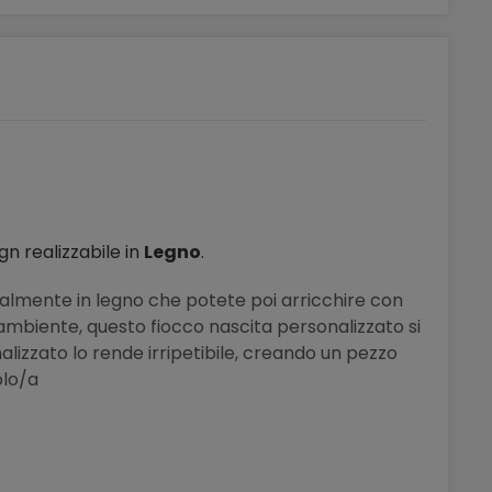
gn realizzabile in
Legno
.
ianalmente in legno che potete poi arricchire con
 e ambiente, questo fiocco nascita personalizzato si
alizzato lo rende irripetibile, creando un pezzo
olo/a