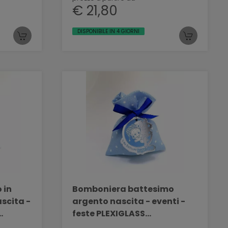
€ 21,80
DISPONIBILE IN 4 GIORNI
 in
Bomboniera battesimo
scita -
argento nascita - eventi -
feste PLEXIGLASS
BELLINVETRO