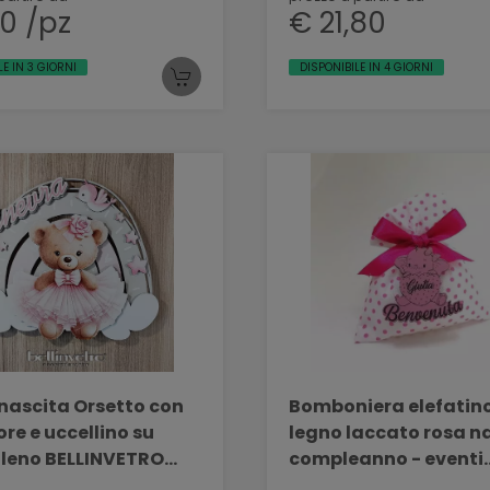
70 /pz
€ 21,80
LE IN 3 GIORNI
DISPONIBILE IN 4 GIORNI
nascita Orsetto con
Bomboniera elefatino
iore e uccellino su
legno laccato rosa na
leno BELLINVETRO
compleanno - eventi
880
BELLINVETRO NS 01 A