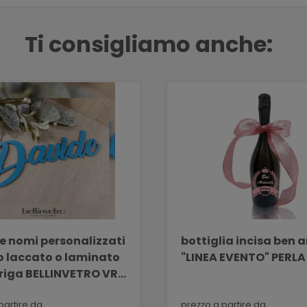
Ti consigliamo anche:
 e nomi personalizzati
bottiglia incisa ben 
o laccato o laminato
"LINEA EVENTO" PERLA
 riga BELLINVETRO VR
partire da
prezzo a partire da