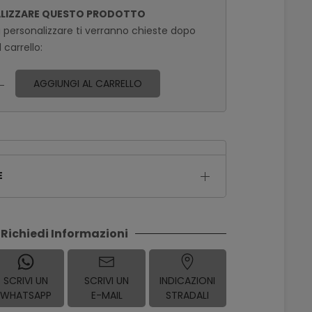
ALIZZARE QUESTO PRODOTTO
a personalizzare ti verranno chieste dopo
 carrello:
AGGIUNGI AL CARRELLO
E
Richiedi Informazioni
SCRIVI UN
SCRIVI UN
INDICAZIONI
WHATSAPP
E-MAIL
STRADALI