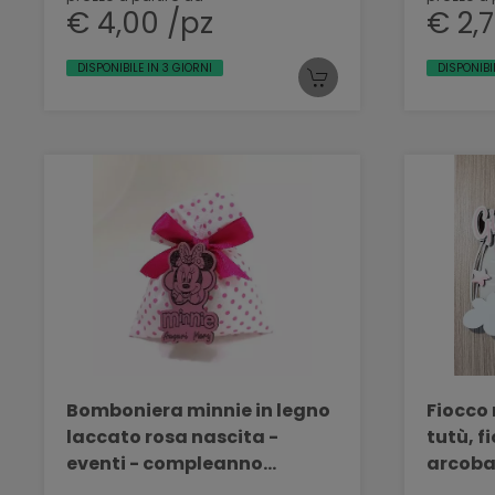
€ 4,00 /pz
€ 2,
DISPONIBILE IN 3 GIORNI
DISPONIBI
Bomboniera minnie in legno
Fiocco 
laccato rosa nascita -
tutù, f
eventi - compleanno
arcoba
BELLINVETRO CMP 02
VR-UV 