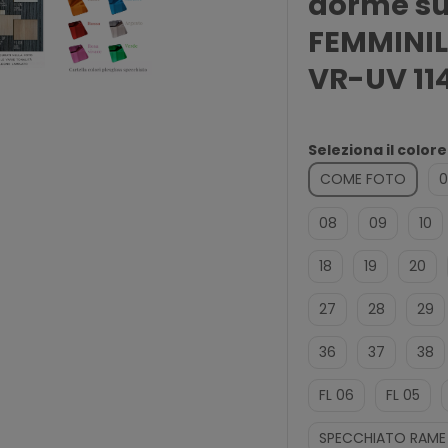
dorme su
FEMMINIL
VR-UV 11
Seleziona il color
COME FOTO
0
08
09
10
18
19
20
27
28
29
36
37
38
FL 06
FL 05
SPECCHIATO RAME