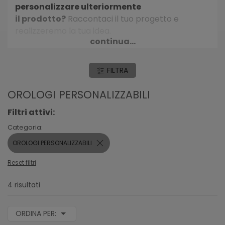
personalizzare ulteriormente
il prodotto?
Raccontaci il tuo progetto e
realizzeremo la tua idea.
continua...
Inoltre, più ordini e più risparmi: se acquisti tanti
pezzi, il prezzo diminuisce.
FILTRA
OROLOGI PERSONALIZZABILI
Filtri attivi:
Categoria:
OROLOGI PERSONALIZZABILI
Reset filtri
4 risultati
ORDINA PER: