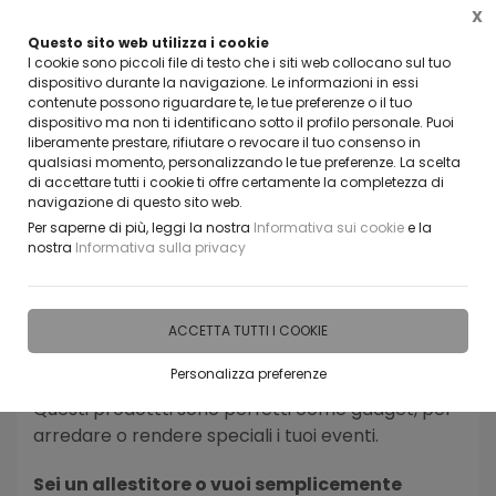
X
Questo sito web utilizza i cookie
VUOI DIVENTARE UN NOSTRO RIVENDITORE?
I cookie sono piccoli file di testo che i siti web collocano sul tuo
CONTATTACI
dispositivo durante la navigazione. Le informazioni in essi
contenute possono riguardare te, le tue preferenze o il tuo
0
dispositivo ma non ti identificano sotto il profilo personale. Puoi
liberamente prestare, rifiutare o revocare il tuo consenso in
qualsiasi momento, personalizzando le tue preferenze. La scelta
di accettare tutti i cookie ti offre certamente la completezza di
navigazione di questo sito web.
Home
IDEE E REGALI PERSONALIZZABILI
OROLOGI PERSONALIZZ
Per saperne di più, leggi la nostra
Informativa sui cookie
e la
nostra
Informativa sulla privacy
Personalizza il prodotto proprio come vuoi tu:
dopo averlo scelto, seleziona materiale, colore e
dimensioni. Se vuoi puoi anche modificare
ACCETTA TUTTI I COOKIE
disegno, scritta e colori inserendo quelli
Personalizza preferenze
dell'ambiente da arredare o della tua attività.
Questi prodottti sono perfetti come gadget, per
arredare o rendere speciali i tuoi eventi.
Sei un allestitore o vuoi semplicemente