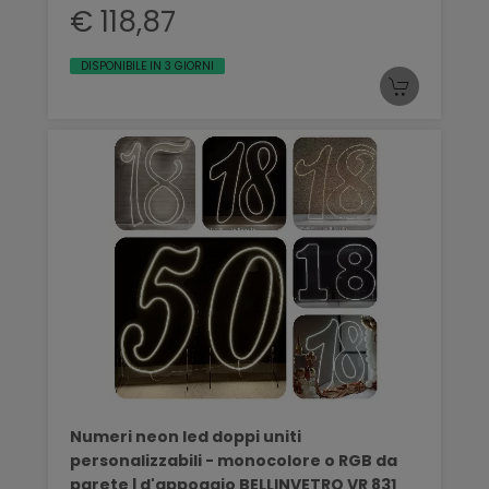
€ 118,87
DISPONIBILE IN 3 GIORNI
Numeri neon led doppi uniti
personalizzabili - monocolore o RGB da
parete | d'appoggio BELLINVETRO VR 831