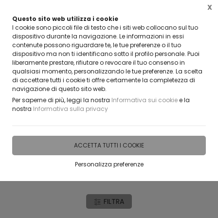
X
Questo sito web utilizza i cookie
CLICCA E SCOPRI I COUPON ATTIVI AD
I cookie sono piccoli file di testo che i siti web collocano sul tuo
dispositivo durante la navigazione. Le informazioni in essi
contenute possono riguardare te, le tue preferenze o il tuo
0
dispositivo ma non ti identificano sotto il profilo personale. Puoi
liberamente prestare, rifiutare o revocare il tuo consenso in
qualsiasi momento, personalizzando le tue preferenze. La scelta
di accettare tutti i cookie ti offre certamente la completezza di
navigazione di questo sito web.
Home
IDEE E REGALI PERSONALIZZABILI
NUMERI NEON LED LUMI
Per saperne di più, leggi la nostra
Informativa sui cookie
e la
nostra
Informativa sulla privacy
Qui puoi personalizzare il tuo numero nel colore,
nella lavorazione, nella dimensione, nel font e
nella funzionalità !
ACCETTA TUTTI I COOKIE
Buon acquisto !
Personalizza preferenze
FILTRA