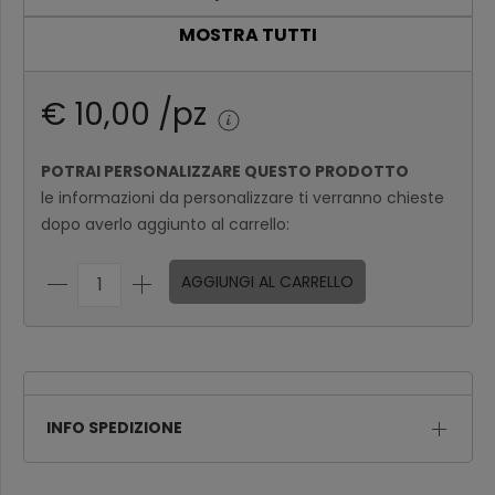
MOSTRA TUTTI
da 21 a 100
€ 7,10
Oltre 100
€ 6,81
€ 10,00 /pz
POTRAI PERSONALIZZARE QUESTO PRODOTTO
le informazioni da personalizzare ti verranno chieste
dopo averlo aggiunto al carrello:
AGGIUNGI AL CARRELLO
INFO SPEDIZIONE