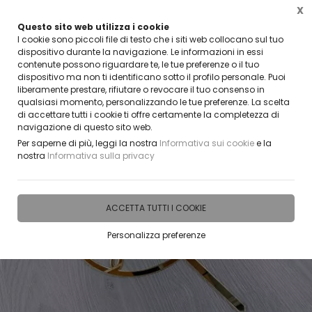
X
Questo sito web utilizza i cookie
ENDITORE?
CLICCA E SCOPRI I COUPON A
I cookie sono piccoli file di testo che i siti web collocano sul tuo
dispositivo durante la navigazione. Le informazioni in essi
contenute possono riguardare te, le tue preferenze o il tuo
0
dispositivo ma non ti identificano sotto il profilo personale. Puoi
liberamente prestare, rifiutare o revocare il tuo consenso in
qualsiasi momento, personalizzando le tue preferenze. La scelta
Home
IDEE E REGALI PERSONALIZZABILI
CAKE TOPPER
Cake topper Sposi
di accettare tutti i cookie ti offre certamente la completezza di
navigazione di questo sito web.
Per saperne di più, leggi la nostra
Informativa sui cookie
e la
nostra
Informativa sulla privacy
ACCETTA TUTTI I COOKIE
Personalizza preferenze