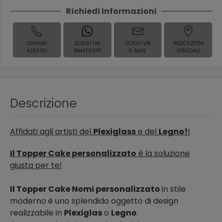
Richiedi Informazioni
CHIAMA
SCRIVI UN
SCRIVI UN
INDICAZIONI
ADESSO
WHATSAPP
E-MAIL
STRADALI
Descrizione
Affidati agli artisti del
Plexiglass
e del
Legno!
!
Il Topper Cake personalizzato
è la soluzione
giusta per te!
Il Topper Cake Nomi personalizzato
in stile
moderno è uno splendido oggetto di design
realizzabile in
Plexiglas
o
Legno
.