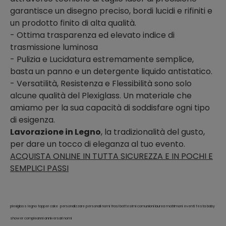
garantisce un disegno preciso, bordi lucidi e rifiniti e
un prodotto finito di alta qualità.
- Ottima trasparenza ed elevato indice di
trasmissione luminosa
- Pulizia e Lucidatura estremamente semplice,
basta un panno e un detergente liquido antistatico.
- Versatilità, Resistenza e Flessibilità sono solo
alcune qualità del Plexiglass. Un materiale che
amiamo per la sua capacità di soddisfare ogni tipo
di esigenza.
Lavorazione in Legno
, la tradizionalità del gusto,
per dare un tocco di eleganza al tuo evento.
ACQUISTA ONLINE IN TUTTA SICUREZZA E IN POCHI E
SEMPLICI PASSI
plexiglass legno topper cake personalizzare personali nomi frasi battesimi comunioni laurea matrimoni eventi festa baby
shower compleanni anniversari nomi