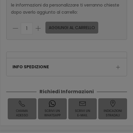
le informazioni da personalizzare ti verranno chieste
dopo averlo aggiunto al carrello:
AGGIUNGI AL CARRELLO
INFO SPEDIZIONE
Richiedi Informazioni
CHIAMA
SCRIVI UN
SCRIVI UN
INDICAZIONI
ADESSO
WHATSAPP
E-MAIL
STRADALI