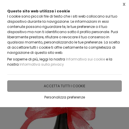
X
Questo sito web utilizza i cookie
VUOI DIVENTARE UN NOSTRO RIVENDITORE?
I cookie sono piccoli file di testo che i siti web collocano sul tuo
CONTATTACI
dispositivo durante la navigazione. Le informazioni in essi
contenute possono riguardare te, le tue preferenze o il tuo
0
dispositivo ma non ti identificano sotto il profilo personale. Puoi
liberamente prestare, rifiutare o revocare il tuo consenso in
qualsiasi momento, personalizzando le tue preferenze. La scelta
Home
IDEE E REGALI PERSONALIZZABILI
BOTTIGLIE VETRO PERSONALIZZATE
BOTTI
di accettare tutti i cookie ti offre certamente la completezza di
navigazione di questo sito web.
Per saperne di più, leggi la nostra
Informativa sui cookie
e la
nostra
Informativa sulla privacy
ACCETTA TUTTI I COOKIE
Personalizza preferenze