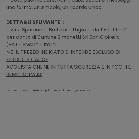
una forma, un simbolo, un ricordo unico.
DETTAGLI SPUMANTE :
- Vino Spumante Brut imbottigliato da TV 1651 - IT
per conto di Cantine Simonetti Srl San Cipirello
(PA) - Sivcilia - Italia
N.B. IL PREZZO INDICATO SI INTENDE ESCLUSO DI
FIOCCO E CALICE
ACQUISTA ONLINE IN TUTTA SICUREZZA E IN POCHI E
SEMPLICI PASSI
personalizzare vetro bottiglia incisa dipinta mano evento laurea auguri dottoressa