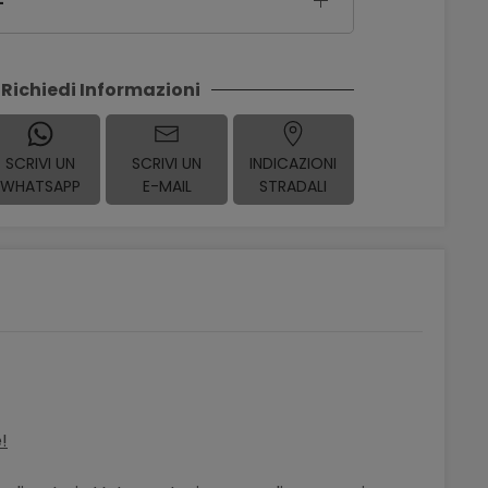
Richiedi Informazioni
SCRIVI UN
SCRIVI UN
INDICAZIONI
WHATSAPP
E-MAIL
STRADALI
!