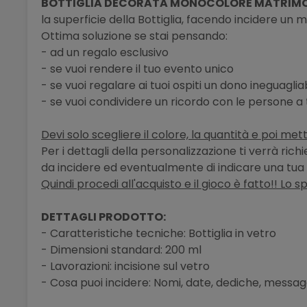
BOTTIGLIA DECORATA MONOCOLORE MATRIM
la superficie della Bottiglia, facendo incidere un
Ottima soluzione se stai pensando:
- ad un regalo esclusivo
- se vuoi rendere il tuo evento unico
- se vuoi regalare ai tuoi ospiti un dono ineguaglia
- se vuoi condividere un ricordo con le persone a
Devi solo scegliere il colore, la quantità e poi mett
Per i dettagli della personalizzazione ti verrà ric
da incidere ed eventualmente di indicare una tua 
Quindi procedi all'acquisto e il gioco è fatto!! Lo s
DETTAGLI PRODOTTO:
- Caratteristiche tecniche: Bottiglia in vetro
- Dimensioni standard: 200 ml
- Lavorazioni: incisione sul vetro
- Cosa puoi incidere: Nomi, date, dediche, messagg