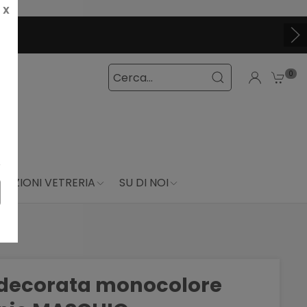
X
0
DUZIONI VETRERIA
SU DI NOI
a decorata monocolore