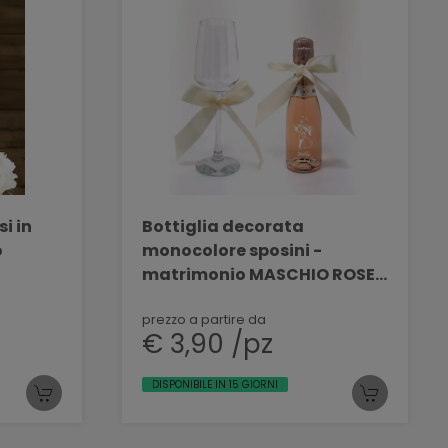
i in
Bottiglia decorata
o
monocolore sposini -
matrimonio MASCHIO ROSE'
200 ML DEC 57
prezzo a partire da
€ 3,90 /pz
DISPONIBILE IN 15 GIORNI