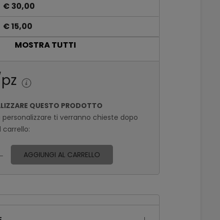
€ 30,00
€ 15,00
MOSTRA TUTTI
€ 10,50
€ 6,30
/pz
€ 6,00
ALIZZARE QUESTO PRODOTTO
€ 4,80
a personalizzare ti verranno chieste dopo
€ 4,50
 carrello:
€ 3,90
AGGIUNGI AL CARRELLO
E