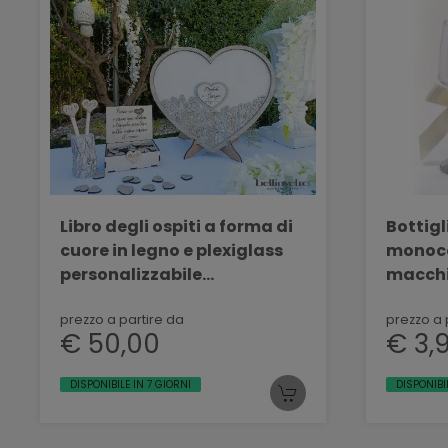
Libro degli ospiti a forma di
Bottig
cuore in legno e plexiglass
monoco
personalizzabile
macchi
BELLINVETRO VR 156
MASCHI
prezzo a partire da
60
prezzo a 
€ 50,00
€ 3,
DISPONIBILE IN 7 GIORNI
DISPONIBI