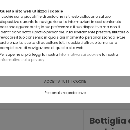
VUOI DIVENTARE UN NOSTRO RIVENDITORE?
Questo sito web utilizza i cookie
I cookie sono piccoli file di testo che i siti web collocano sul tuo
CONTATTACI
dispositivo durante la navigazione. Le informazioni in essi contenute
possono riguardare te, le tue preferenze o il tuo dispositivo ma non ti
identificano sotto il profilo personale. Puoi liberamente prestare, rifiutare o
revocare il tuo consenso in qualsiasi momento, personalizzando le tue
preferenze. La scelta di accettare tutti i cookie ti offre certamente la
completezza di navigazione di questo sito web.
Per saperne di più, leggi la nostra
Informativa sui cookie
e la nostra
Informativa sulla privacy
IDEE PERSONALIZZABILI
RECENSIONI
HORECA
PRO
ACCETTA TUTTI I COOKIE
Personalizza preferenze
PERSONALIZZATE
BOTTIGLIE CON DECORAZIONE
Bottigli