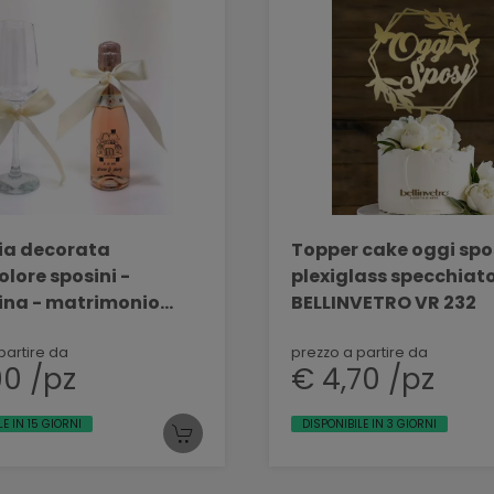
lia decorata
Topper cake oggi spos
lore sposini -
plexiglass specchiat
na - matrimonio
BELLINVETRO VR 232
O ROSE' 200 ML DEC
partire da
prezzo a partire da
90 /pz
€ 4,70 /pz
LE IN 15 GIORNI
DISPONIBILE IN 3 GIORNI