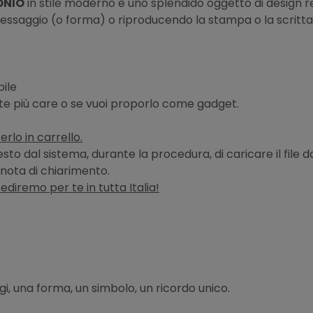
ONIO
in stile moderno è uno splendido oggetto di design r
 messaggio (o forma) o riproducendo la stampa o la scritta
bile
 te più care o se vuoi proporlo come gadget.
erlo in carrello.
hiesto dal sistema, durante la procedura, di caricare il fi
nota di chiarimento.
pediremo per te in tutta Italia!
i, una forma, un simbolo, un ricordo unico.