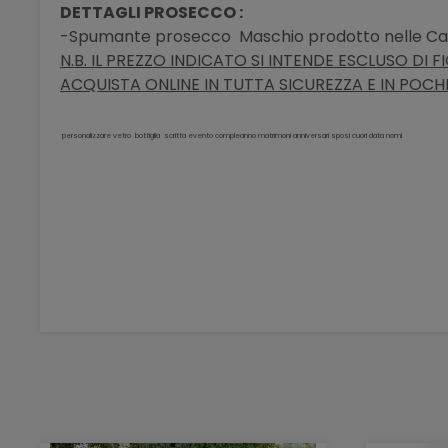
DETTAGLI PROSECCO :
-Spumante prosecco Maschio prodotto nelle Cant
N.B. IL PREZZO INDICATO SI INTENDE ESCLUSO DI 
ACQUISTA ONLINE IN TUTTA SICUREZZA E IN POCHI 
personalizzare vetro bottiglia scritta evento compleanno matrimoni anniversari sposi cuori data nomi