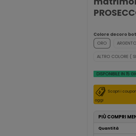
matrimo
PROSECCO
Colore decoro bot
ORO
ARGENT
ALTRO COLORE ( S
DISPONIBILE IN 15 G
Scopri i coupon
oggi
PIÙ COMPRI ME
Quantità