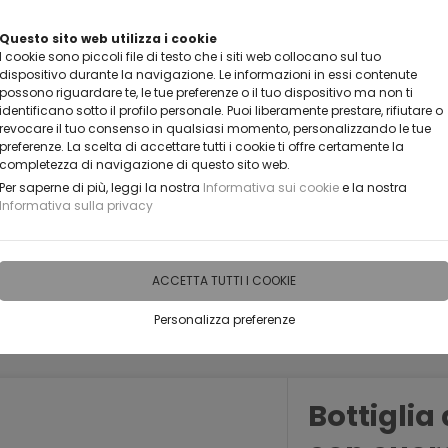
Questo sito web utilizza i cookie
I cookie sono piccoli file di testo che i siti web collocano sul tuo
dispositivo durante la navigazione. Le informazioni in essi contenute
possono riguardare te, le tue preferenze o il tuo dispositivo ma non ti
identificano sotto il profilo personale. Puoi liberamente prestare, rifiutare o
revocare il tuo consenso in qualsiasi momento, personalizzando le tue
preferenze. La scelta di accettare tutti i cookie ti offre certamente la
completezza di navigazione di questo sito web.
Per saperne di più, leggi la nostra
Informativa sui cookie
e la nostra
Informativa sulla privacy
IDEE PERSONALIZZABILI
RECENSIONI
HORECA
PRO
ACCETTA TUTTI I COOKIE
Personalizza preferenze
PERSONALIZZATE
BOTTIGLIE CON DECORAZIONE
Bottigli