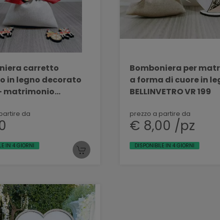
iera carretto
Bomboniera per mat
no in legno decorato
a forma di cuore in l
 - matrimonio
BELLINVETRO VR 199
VETRO VR 133
partire da
prezzo a partire da
90
€ 8,00 /pz
LE IN 4 GIORNI
DISPONIBILE IN 4 GIORNI