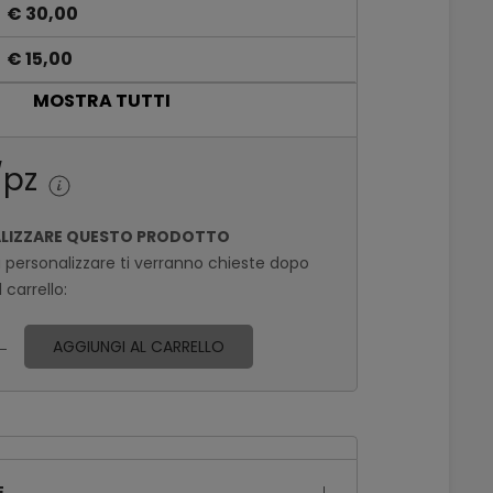
€ 30,00
€ 15,00
MOSTRA TUTTI
€ 10,50
€ 6,30
/pz
€ 6,00
ALIZZARE QUESTO PRODOTTO
€ 4,80
a personalizzare ti verranno chieste dopo
€ 4,50
 carrello:
€ 3,90
AGGIUNGI AL CARRELLO
E