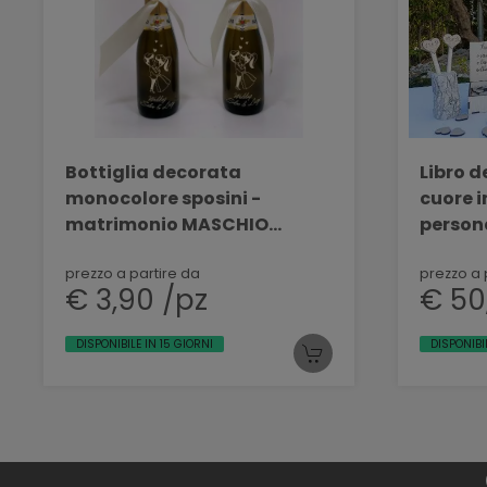
Bottiglia decorata
Libro degli 
monocolore sposini -
cuore i
matrimonio MASCHIO
person
PROSECCO 200 ML DEC 03
BELLIN
prezzo a partire da
prezzo a 
€ 3,90 /pz
€ 50
DISPONIBILE IN 15 GIORNI
DISPONIBI