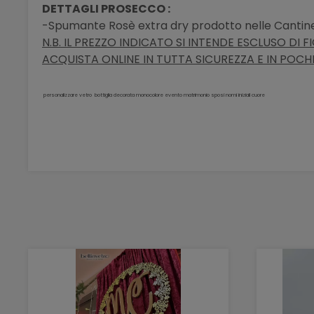
DETTAGLI PROSECCO :
-Spumante Rosè extra dry prodotto nelle Cantine
N.B. IL PREZZO INDICATO SI INTENDE ESCLUSO DI 
ACQUISTA ONLINE IN TUTTA SICUREZZA E IN POCHI 
personalizzare vetro bottiglia decorata monocolore evento matrimonio sposi nomi iniziali cuore