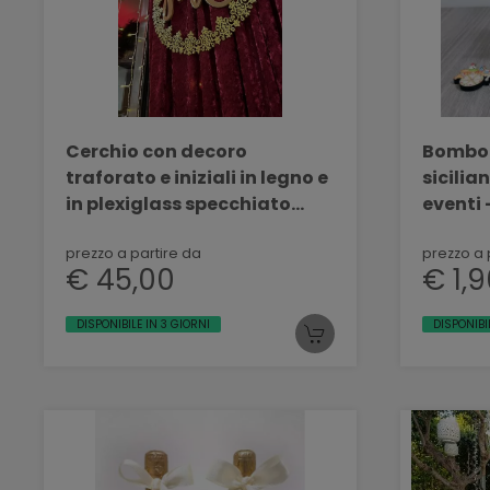
Cerchio con decoro
Bombon
traforato e iniziali in legno e
sicilia
in plexiglass specchiato
eventi
matrimonio BELLINVETRO VR
BELLIN
161
prezzo a partire da
prezzo a 
€ 45,00
€ 1,
DISPONIBILE IN 3 GIORNI
DISPONIBI