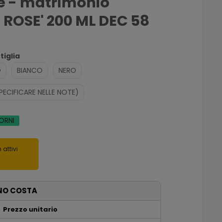
e - matrimonio
ROSE' 200 ML DEC 58
tiglia
O
BIANCO
NERO
PECIFICARE NELLE NOTE)
IORNI
 attivi
NO COSTA
Prezzo unitario