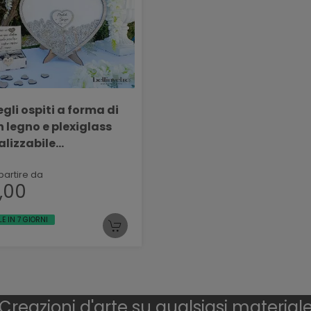
ospiti a forma di
n legno e plexiglass
alizzabile
VETRO VR 156
partire da
,00
LE IN 7 GIORNI
Creazioni d'arte su qualsiasi material