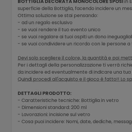
BOTTIGLIA DECORATA MONOCOLORE SPOSI
in 
superficie della Bottiglia, facendo incidere un me
Ottima soluzione se stai pensando:
- ad un regalo esclusivo
- se vuoi rendere il tuo evento unico
- se vuoi regalare ai tuoi ospiti un dono ineguaglia
- se vuoi condividere un ricordo con le persone a
Devi solo scegliere il colore, la quantità e poi mett
Per i dettagli della personalizzazione ti verrà ric
da incidere ed eventualmente di indicare una tua 
Quindi procedi all'acquisto e il gioco è fatto!! Lo s
DETTAGLI PRODOTTO:
- Caratteristiche tecniche: Bottiglia in vetro
- Dimensioni standard: 200 ml
- Lavorazioni: incisione sul vetro
- Cosa puoi incidere: Nomi, date, dediche, messagg