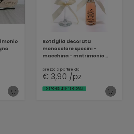
rimonio
Bottiglia decorata
egno
monocolore sposini -
macchina - matrimonio
MASCHIO ROSE' 200 ML DEC
60
prezzo a partire da
€ 3,90 /pz
DISPONIBILE IN 15 GIORNI