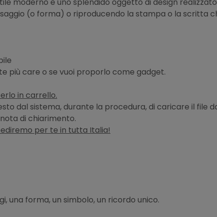
stile moderno è uno splendido oggetto di design realizzato
ssaggio (o forma) o riproducendo la stampa o la scritta ch
bile
 te più care o se vuoi proporlo come gadget.
erlo in carrello.
hiesto dal sistema, durante la procedura, di caricare il fi
nota di chiarimento.
pediremo per te in tutta Italia!
i, una forma, un simbolo, un ricordo unico.