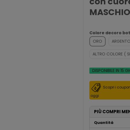
con cuor
MASCHIO 
Colore decoro bot
ORO
ARGENT
ALTRO COLORE ( S
DISPONIBILE IN 15 G
Scopri i coupon
oggi
PIÙ COMPRI ME
Quantità