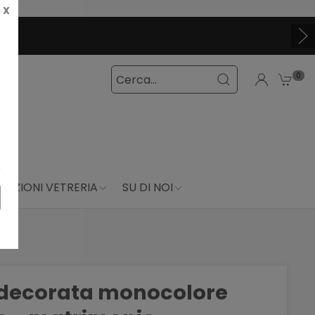
X
CLICCA E SCOPRI I COUPON ATTIVI ADESSO
0
DUZIONI VETRERIA
SU DI NOI
a decorata monocolore