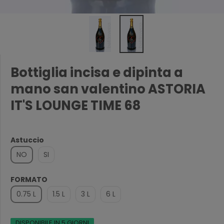
Bottiglia incisa e dipinta a
mano san valentino ASTORIA
IT'S LOUNGE TIME 68
Astuccio
NO
SI
FORMATO
0.75 L
1.5 L
3 L
6 L
DISPONIBILE IN 5 GIORNI