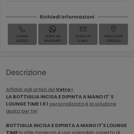
Richiedi Informazioni
CHIAMA
SCRIVI UN
SCRIVI UN
INDICAZIONI
ADESSO
WHATSAPP
E-MAIL
STRADALI
Descrizione
Affidati agli artisti del
Vetro
!!
LA BOTTIGLIA INCISA E DIPINTA A MANO IT' S
LOUNGE TIME 1.5 l
personalizzata è la soluzione
giusta per te!
BOTTIGLIA INCISA E DIPINTA A MANO IT'S LOUNGE
TIME
in stile moderno è uno splendido oggetto di