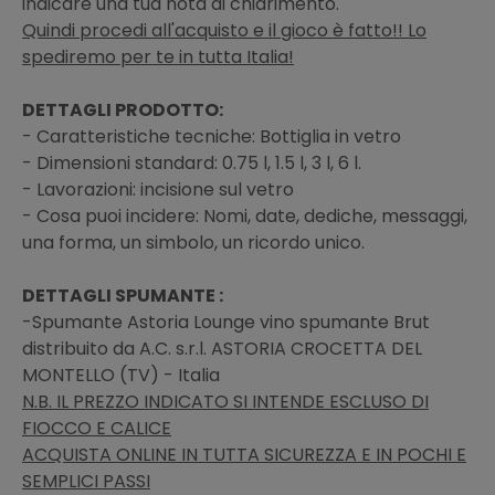
indicare una tua nota di chiarimento.
Quindi procedi all'acquisto e il gioco è fatto!! Lo
spediremo per te in tutta Italia!
DETTAGLI PRODOTTO:
- Caratteristiche tecniche: Bottiglia in vetro
- Dimensioni standard: 0.75 l, 1.5 l, 3 l, 6 l.
- Lavorazioni: incisione sul vetro
- Cosa puoi incidere: Nomi, date, dediche, messaggi,
una forma, un simbolo, un ricordo unico.
DETTAGLI SPUMANTE :
-Spumante Astoria Lounge vino spumante Brut
distribuito da A.C. s.r.l. ASTORIA CROCETTA DEL
MONTELLO (TV) - Italia
N.B. IL PREZZO INDICATO SI INTENDE ESCLUSO DI
FIOCCO E CALICE
ACQUISTA ONLINE IN TUTTA SICUREZZA E IN POCHI E
SEMPLICI PASSI