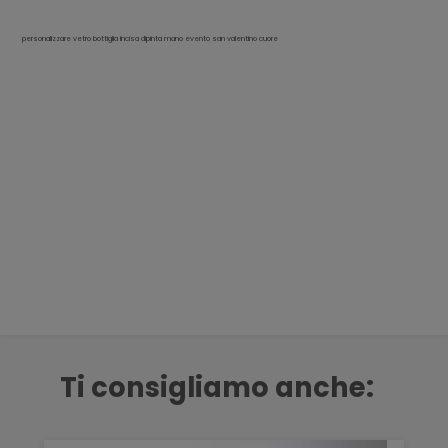
personalizzare vetro bottiglia incisa dipinta mano evento san valentino cuore
Ti consigliamo anche: