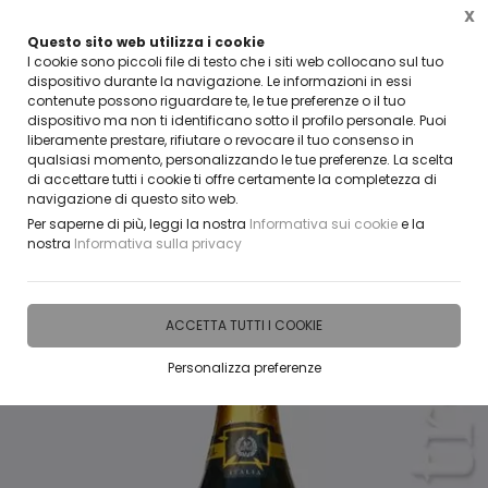
X
Questo sito web utilizza i cookie
CLICCA E SCOPRI I COUPON ATTIVI ADESSO
I cookie sono piccoli file di testo che i siti web collocano sul tuo
dispositivo durante la navigazione. Le informazioni in essi
contenute possono riguardare te, le tue preferenze o il tuo
0
dispositivo ma non ti identificano sotto il profilo personale. Puoi
liberamente prestare, rifiutare o revocare il tuo consenso in
qualsiasi momento, personalizzando le tue preferenze. La scelta
Home
IDEE E REGALI PERSONALIZZABILI
BOTTIGLIE VETRO PERSONALIZZATE
BOTTI
di accettare tutti i cookie ti offre certamente la completezza di
navigazione di questo sito web.
Per saperne di più, leggi la nostra
Informativa sui cookie
e la
nostra
Informativa sulla privacy
ACCETTA TUTTI I COOKIE
Personalizza preferenze