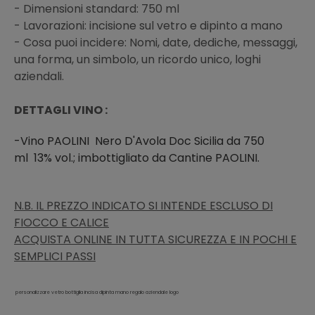
- Dimensioni standard: 750 ml
- Lavorazioni: incisione sul vetro e dipinto a mano
- Cosa puoi incidere: Nomi, date, dediche, messaggi,
una forma, un simbolo, un ricordo unico, loghi
aziendali.
DETTAGLI VINO :
-Vino PAOLINI Nero D'Avola Doc Sicilia
da 750
ml
13% vol.;
imbottigliato da Cantine
PAOLINI.
N.B. IL PREZZO INDICATO SI INTENDE ESCLUSO DI
FIOCCO E CALICE
ACQUISTA ONLINE IN TUTTA SICUREZZA E IN POCHI E
SEMPLICI PASSI
personalizzare vetro bottiglia incisa dipinta mano regalo aziendale logo