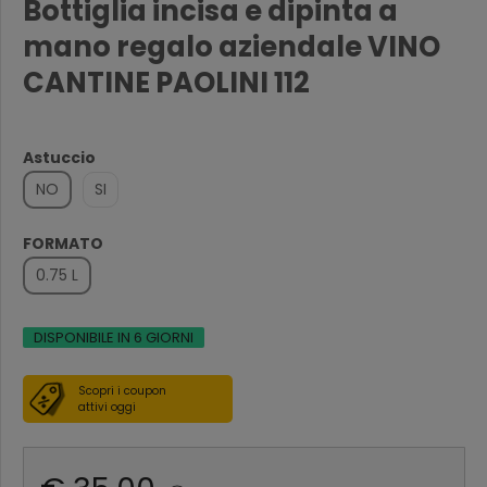
Bottiglia incisa e dipinta a
mano regalo aziendale VINO
CANTINE PAOLINI 112
Astuccio
NO
SI
FORMATO
0.75 L
DISPONIBILE IN 6 GIORNI
Scopri i coupon
attivi oggi