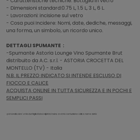
- Caratteristiche tecniche: Bottiglia in vetro
- Dimensioni standard:0.75 L, 1.5 L, 3 L, 6 L.
- Lavorazioni: incisione sul vetro
- Cosa puoi incidere: Nomi, date, dediche, messaggi,
una forma, un simbolo, un ricordo unico.
DETTAGLI SPUMANTE :
-Spumante Astoria Lounge Vino Spumante Brut
distribuito da A.C. s.r.l. - ASTORIA CROCETTA DEL
MONTELLO (TV) - Italia
N.B. IL PREZZO INDICATO SI INTENDE ESCLUSO DI
FIOCCO E CALICE
ACQUISTA ONLINE IN TUTTA SICUREZZA E IN POCHI E
SEMPLICI PASSI
personalizzare vetro bottiglia incisa dipinta mano evento comunione calice nome data