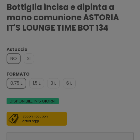
Bottiglia incisa e dipinta a
mano comunione ASTORIA
IT'S LOUNGE TIME BOT 134
Astuccio
NO
SI
FORMATO
0.75 L
1.5 L
3 L
6 L
DISPONIBILE IN 5 GIORNI
Scopri i coupon
attivi oggi