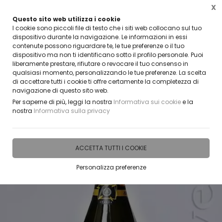
X
Questo sito web utilizza i cookie
VUOI DIVENTARE UN NOSTRO RIVENDITORE?
I cookie sono piccoli file di testo che i siti web collocano sul tuo
CONTATTACI
dispositivo durante la navigazione. Le informazioni in essi
contenute possono riguardare te, le tue preferenze o il tuo
0
dispositivo ma non ti identificano sotto il profilo personale. Puoi
liberamente prestare, rifiutare o revocare il tuo consenso in
qualsiasi momento, personalizzando le tue preferenze. La scelta
Home
IDEE E REGALI PERSONALIZZABILI
BOTTIGLIE VETRO PERSONALIZZATE
BOTTI
di accettare tutti i cookie ti offre certamente la completezza di
navigazione di questo sito web.
Per saperne di più, leggi la nostra
Informativa sui cookie
e la
nostra
Informativa sulla privacy
ACCETTA TUTTI I COOKIE
Personalizza preferenze