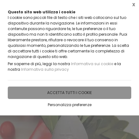
X
Questo sito web utilizza i cookie
I DIVENTARE UN NOSTRO RIVENDITORE?
I cookie sono piccoli file di testo che i siti web collocano sul tuo
CONTATTACI
dispositivo durante la navigazione. Le informazioni in essi
contenute possono riguardare te, le tue preferenze o il tuo
0
dispositivo ma non ti identificano sotto il profilo personale. Puoi
liberamente prestare, rifiutare o revocare il tuo consenso in
qualsiasi momento, personalizzando le tue preferenze. La scelta
Home
IDEE E REGALI PERSONALIZZABILI
BOTTIGLIE VETRO PERSONALIZZATE
BOTTI
di accettare tutti i cookie ti offre certamente la completezza di
navigazione di questo sito web.
Per saperne di più, leggi la nostra
Informativa sui cookie
e la
nostra
Informativa sulla privacy
ACCETTA TUTTI I COOKIE
Personalizza preferenze