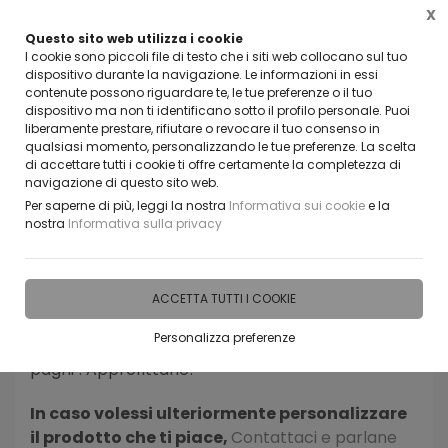
X
Questo sito web utilizza i cookie
VUOI DIVENTARE UN NOSTRO RIVENDITORE?
I cookie sono piccoli file di testo che i siti web collocano sul tuo
CONTATTACI
dispositivo durante la navigazione. Le informazioni in essi
contenute possono riguardare te, le tue preferenze o il tuo
0
dispositivo ma non ti identificano sotto il profilo personale. Puoi
liberamente prestare, rifiutare o revocare il tuo consenso in
qualsiasi momento, personalizzando le tue preferenze. La scelta
di accettare tutti i cookie ti offre certamente la completezza di
navigazione di questo sito web.
Home
IDEE E REGALI PERSONALIZZABILI
ACCESSORI E RICAMBI
Per saperne di più, leggi la nostra
Informativa sui cookie
e la
nostra
Informativa sulla privacy
Cliccando su "Ordina Per" potrai scegliere di
visionare i prodotti per Prezzo o in ordine
alfabetico.
ACCETTA TUTTI I COOKIE
Come concludere un buon affare? Su molti
Personalizza preferenze
prodotti troverai la tabella "più compri e meno
paghi". Approfittane!
In caso volessi ulteriormente personalizzare
il prodotto che ti piace,
Contattaci e parlane