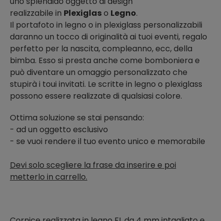
uno splendido oggetto di design
realizzabile in
Plexiglas
o
Legno
.
Il portafoto in legno o in plexiglass personalizzabili
daranno un tocco di originalità ai tuoi eventi, regalo
perfetto per la nascita, compleanno, ecc, della
bimba. Esso si presta anche come bomboniera e
può diventare un omaggio personalizzato che
stupirà i toui invitati. Le scritte in legno o plexiglass
possono essere realizzate di qualsiasi colore.
Ottima soluzione se stai pensando:
- ad un oggetto esclusivo
- se vuoi rendere il tuo evento unico e memorabile
Devi solo scegliere la frase da inserire e poi
metterlo in carrello.
Cornice realizzata in legno FL da 4 mm intagliato e