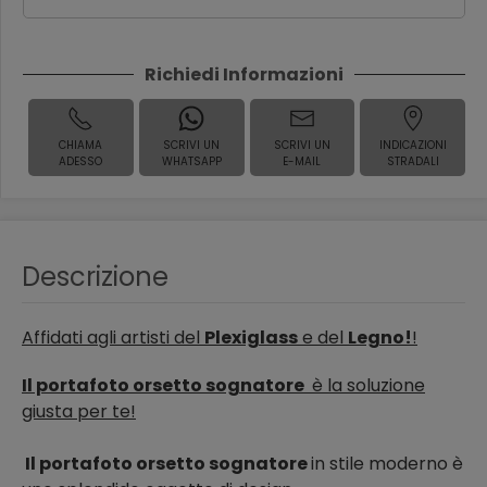
Richiedi Informazioni
CHIAMA
SCRIVI UN
SCRIVI UN
INDICAZIONI
ADESSO
WHATSAPP
E-MAIL
STRADALI
Descrizione
Affidati agli artisti del
Plexiglass
e del
Legno!
!
Il portafoto orsetto sognatore
è la soluzione
giusta per te!
Il portafoto orsetto sognatore
in stile moderno è