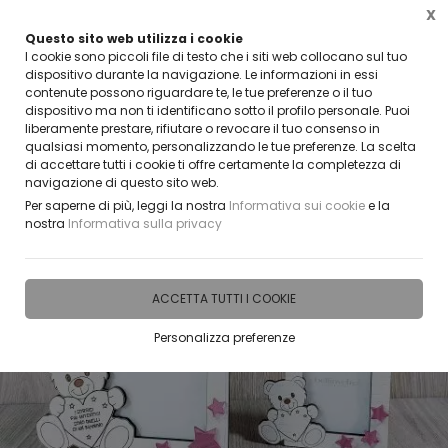
X
Questo sito web utilizza i cookie
CLICCA E SCOPRI I COUPON ATTIVI ADESSO
I cookie sono piccoli file di testo che i siti web collocano sul tuo
dispositivo durante la navigazione. Le informazioni in essi
contenute possono riguardare te, le tue preferenze o il tuo
0
dispositivo ma non ti identificano sotto il profilo personale. Puoi
liberamente prestare, rifiutare o revocare il tuo consenso in
qualsiasi momento, personalizzando le tue preferenze. La scelta
Home
IDEE E REGALI PERSONALIZZABILI
ACCESSORI E GADGET PER LA CASA
Port
di accettare tutti i cookie ti offre certamente la completezza di
navigazione di questo sito web.
Per saperne di più, leggi la nostra
Informativa sui cookie
e la
nostra
Informativa sulla privacy
ACCETTA TUTTI I COOKIE
Personalizza preferenze