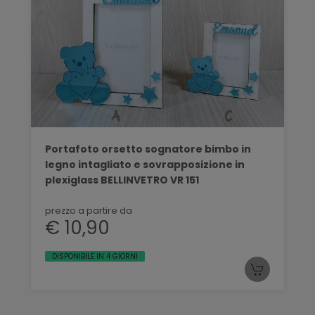
Portafoto orsetto sognatore bimbo in
legno intagliato e sovrapposizione in
plexiglass BELLINVETRO VR 151
prezzo a partire da
€ 10,90
DISPONIBILE IN 4 GIORNI