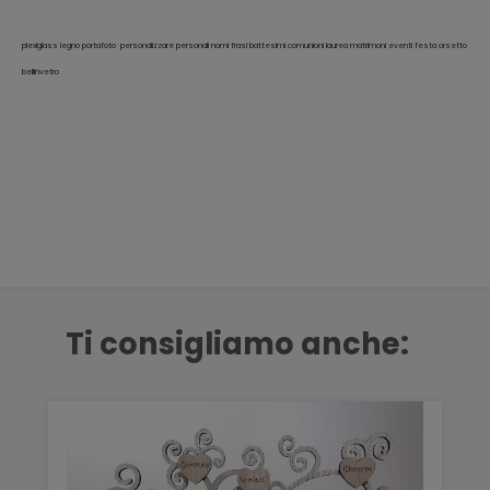
plexiglass legno portafoto personalizzare personali nomi frasi battesimi comunioni laurea matrimoni eventi festa orsetto
bellinvetro
Ti consigliamo anche: