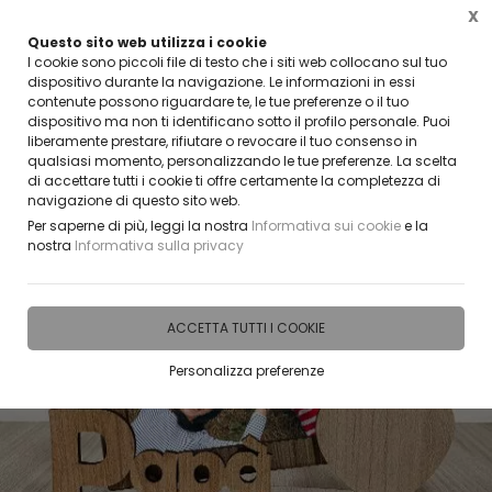
X
Questo sito web utilizza i cookie
RE?
CLICCA E SCOPRI I COUPON ATTIVI 
I cookie sono piccoli file di testo che i siti web collocano sul tuo
dispositivo durante la navigazione. Le informazioni in essi
contenute possono riguardare te, le tue preferenze o il tuo
0
dispositivo ma non ti identificano sotto il profilo personale. Puoi
liberamente prestare, rifiutare o revocare il tuo consenso in
qualsiasi momento, personalizzando le tue preferenze. La scelta
Home
IDEE E REGALI PERSONALIZZABILI
ACCESSORI E GADGET PER LA CASA
Port
di accettare tutti i cookie ti offre certamente la completezza di
navigazione di questo sito web.
Per saperne di più, leggi la nostra
Informativa sui cookie
e la
nostra
Informativa sulla privacy
ACCETTA TUTTI I COOKIE
Personalizza preferenze