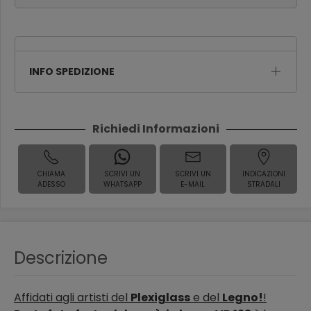
INFO SPEDIZIONE
Richiedi Informazioni
CHIAMA
SCRIVI UN
SCRIVI UN
INDICAZIONI
ADESSO
WHATSAPP
E-MAIL
STRADALI
Descrizione
Affidati agli artisti del
Plexiglass
e del
Legno!
!