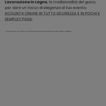
Lavorazione in Legno
, la tradizionalità del gusto,
per dare un tocco di eleganza al tuo evento.
ACQUISTA ONLINE IN TUTTA SICUREZZA E IN POCHI E
SEMPLICI PASSI
portafoto legno personalizzare personali nomi frasi eventi festa papà cuore papillon bellinvetro