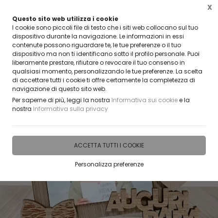
X
Questo sito web utilizza i cookie
VUOI DIVENTARE UN NOSTRO RIV
TTIVI ADESSO
I cookie sono piccoli file di testo che i siti web collocano sul tuo
CONTATTACI
dispositivo durante la navigazione. Le informazioni in essi
contenute possono riguardare te, le tue preferenze o il tuo
0
dispositivo ma non ti identificano sotto il profilo personale. Puoi
liberamente prestare, rifiutare o revocare il tuo consenso in
qualsiasi momento, personalizzando le tue preferenze. La scelta
Home
IDEE E REGALI PERSONALIZZABILI
ACCESSORI E GADGET PER LA CASA
Port
di accettare tutti i cookie ti offre certamente la completezza di
navigazione di questo sito web.
Per saperne di più, leggi la nostra
Informativa sui cookie
e la
nostra
Informativa sulla privacy
ACCETTA TUTTI I COOKIE
Personalizza preferenze