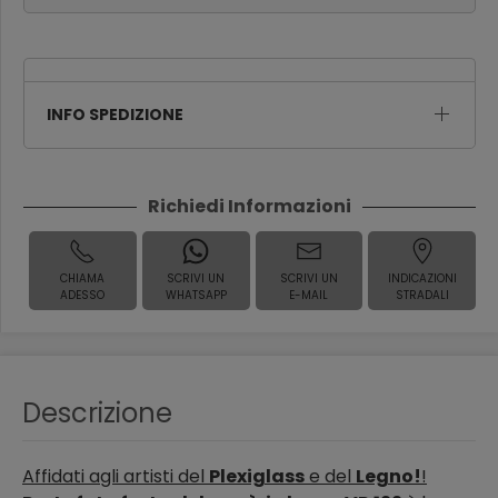
INFO SPEDIZIONE
Richiedi Informazioni
CHIAMA
SCRIVI UN
SCRIVI UN
INDICAZIONI
ADESSO
WHATSAPP
E-MAIL
STRADALI
Descrizione
Affidati agli artisti del
Plexiglass
e del
Legno!
!