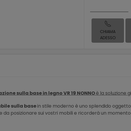
CHIAMA
ADESSO
zazione sulla base in legno VR 19 NONNO
è la soluzione g
abile sulla base
in stile moderno è uno splendido oggetto 
e da posizionare sui vostri mobili e ricorderà un momento