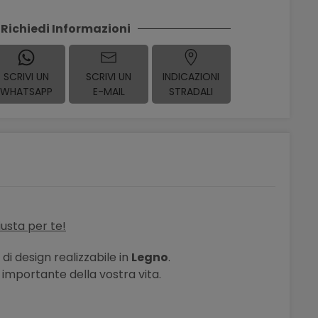
Richiedi Informazioni
SCRIVI UN
SCRIVI UN
INDICAZIONI
WHATSAPP
E-MAIL
STRADALI
iusta per te!
di design realizzabile in
Legno
.
 importante della vostra vita.