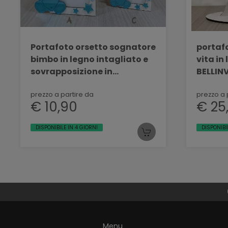
Portafoto orsetto sognatore
portafo
bimbo in legno intagliato e
vita in le
sovrapposizione in
BELLIN
plexiglass BELLINVETRO VR
151
prezzo a partire da
prezzo a 
€ 10,90
€ 25
DISPONIBILE IN 4 GIORNI
DISPONIBI
Menu