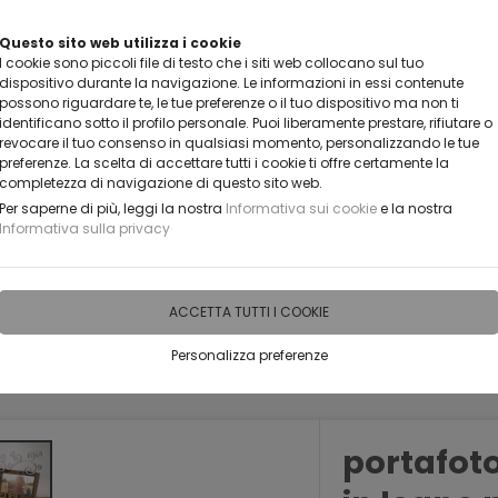
Questo sito web utilizza i cookie
CLICCA E SCOPRI I COUPON A
I cookie sono piccoli file di testo che i siti web collocano sul tuo
dispositivo durante la navigazione. Le informazioni in essi contenute
possono riguardare te, le tue preferenze o il tuo dispositivo ma non ti
identificano sotto il profilo personale. Puoi liberamente prestare, rifiutare o
revocare il tuo consenso in qualsiasi momento, personalizzando le tue
preferenze. La scelta di accettare tutti i cookie ti offre certamente la
completezza di navigazione di questo sito web.
Per saperne di più, leggi la nostra
Informativa sui cookie
e la nostra
Informativa sulla privacy
IDEE PERSONALIZZABILI
RECENSIONI
HORECA
PRO
ACCETTA TUTTI I COOKIE
Personalizza preferenze
GET PER LA CASA
Portafoto
portafoto