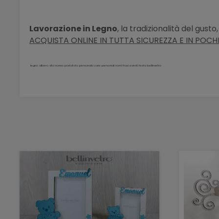
Lavorazione in Legno
, la tradizionalità del gust
ACQUISTA ONLINE IN TUTTA SICUREZZA E IN POCHI 
legno albero vita nonno portafoto personalizzare personali nomi frasi eventi festa bellinvetro