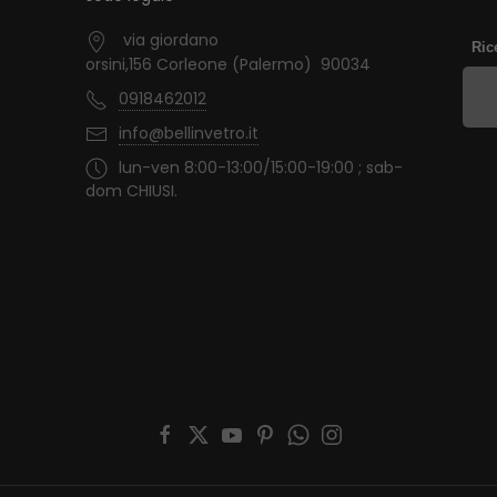
via giordano
Ric
orsini,156 Corleone (Palermo) 90034
0918462012
info@bellinvetro.it
lun-ven 8:00-13:00/15:00-19:00 ; sab-
dom CHIUSI.