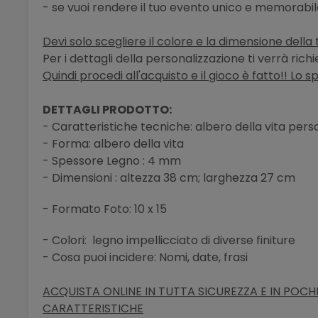
- se vuoi rendere il tuo evento unico e memorabi
Devi solo scegliere il colore e la dimensione della 
Per i dettagli della personalizzazione ti verrà ric
Quindi procedi all'acquisto e il gioco è fatto!! Lo s
DETTAGLI PRODOTTO:
- Caratteristiche tecniche: albero della vita pers
- Forma: albero della vita
- Spessore Legno : 4 mm
- Dimensioni : altezza 38 cm; larghezza 27 cm
- Formato Foto: 10 x 15
- Colori:
legno impellicciato di diverse finiture
- Cosa puoi incidere: Nomi, date, frasi
ACQUISTA ONLINE IN TUTTA SICUREZZA E IN POCHI 
CARATTERISTICHE