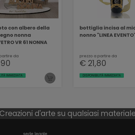
to con albero della
bottiglia incisa al mio super
gno nonna
nonno "LINEA EVENTO
VETRO VR 61 NONNA
partire da
prezzo a partire da
,90
€ 21,80
LITÀ IMMEDIATA
DISPONIBILITÀ IMMEDIATA
Creazioni d'arte su qualsiasi material
sede legale