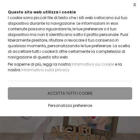
X
Questo sito web utilizza i cookie
CLICCA E SCOPRI I COUPON ATTIVI ADESSO
I cookie sono piccoli file di testo che i siti web collocano sul tuo
dispositivo durante la navigazione. Le informazioni in essi
contenute possono riguardare te, le tue preferenze o il tuo
0
dispositivo ma non ti identificano sotto il profilo personale. Puoi
liberamente prestare, rifiutare o revocare il tuo consenso in
qualsiasi momento, personalizzando le tue preferenze. La scelta
Home
IDEE E REGALI PERSONALIZZABILI
ACCESSORI E GADGET PER LA CASA
Port
di accettare tutti i cookie ti offre certamente la completezza di
navigazione di questo sito web.
Per saperne di più, leggi la nostra
Informativa sui cookie
e la
nostra
Informativa sulla privacy
ACCETTA TUTTI I COOKIE
Personalizza preferenze