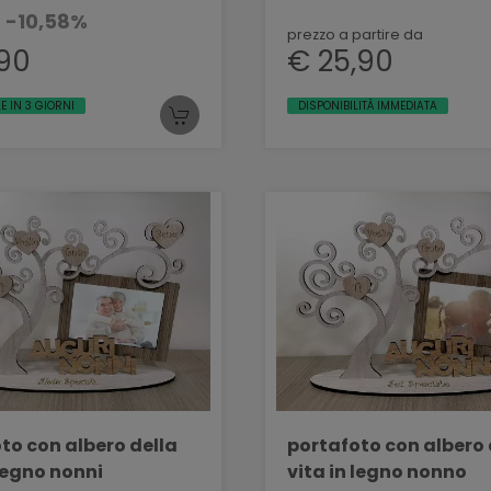
-10,58%
prezzo a partire da
,90
€ 25,90
E IN 3 GIORNI
DISPONIBILITÀ IMMEDIATA
to con albero della
portafoto con albero 
 legno nonni
vita in legno nonno