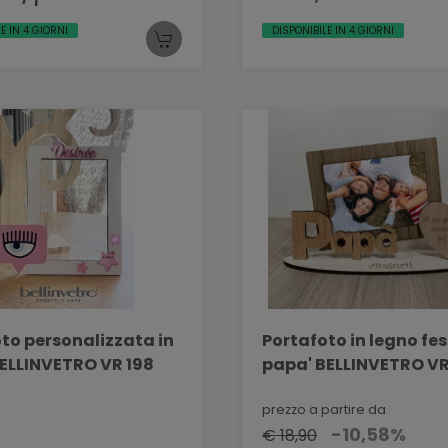
E IN 4 GIORNI
DISPONIBILE IN 4 GIORNI
zzata in
Portafoto in legno fes
ELLINVETRO VR 198
papa' BELLINVETRO VR
prezzo a partire da
-10,58%
€ 18,90