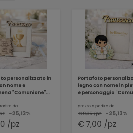
to personalizzato in
Portafoto personalizz
con nome e
legno con nome in ple
ena "Comunione"
e personaggio "Comu
VETRO VR-1478
BELLINVETRO VR-UV 1
partire da
prezzo a partire da
-25,13%
-25,13%
pz
€ 9,35 /pz
00 /pz
€ 7,00 /pz