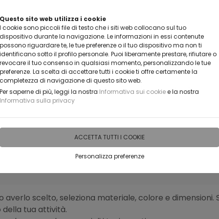
Questo sito web utilizza i cookie
CLICCA E SCOPRI I COUPO
I cookie sono piccoli file di testo che i siti web collocano sul tuo
dispositivo durante la navigazione. Le informazioni in essi contenute
possono riguardare te, le tue preferenze o il tuo dispositivo ma non ti
identificano sotto il profilo personale. Puoi liberamente prestare, rifiutare o
revocare il tuo consenso in qualsiasi momento, personalizzando le tue
preferenze. La scelta di accettare tutti i cookie ti offre certamente la
completezza di navigazione di questo sito web.
Per saperne di più, leggi la nostra
Informativa sui cookie
e la nostra
Informativa sulla privacy
IDEE PERSONALIZZABILI
RECENSIONI
HORECA
PRO
ACCETTA TUTTI I COOKIE
Personalizza preferenze
GET PER LA CASA
Portafoto
 averlo scelto, seleziona materiale, colore e dimensioni. 
della tua attività.