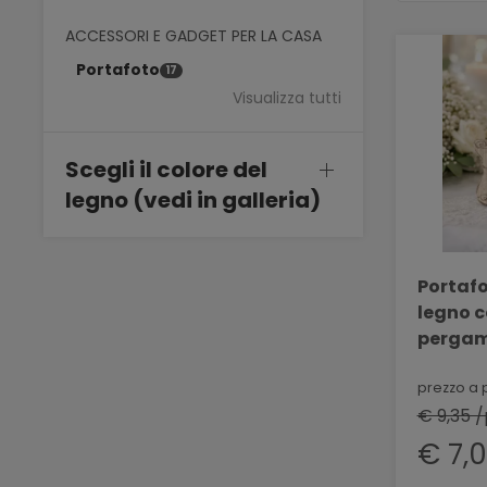
ACCESSORI E GADGET PER LA CASA
Portafoto
17
Visualizza tutti
Scegli il colore del
legno (vedi in galleria)
Portafo
legno 
pergam
BELLIN
prezzo a 
€ 9,35 /
€ 7,