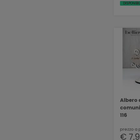
DISPONIBIL
Albero 
comuni
116
prezzo a 
€ 7,9