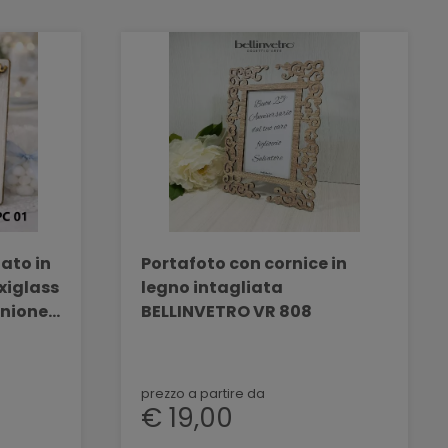
ato in
Portafoto con cornice in
xiglass
legno intagliata
nione"
BELLINVETRO VR 808
524
prezzo a partire da
€ 19,00