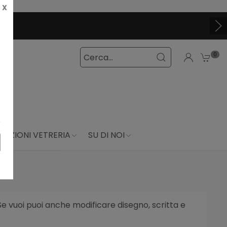
X
N ATTIVI ADESSO
0
DUZIONI VETRERIA
SU DI NOI
Se vuoi puoi anche modificare disegno, scritta e