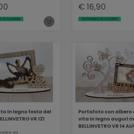
,00
€ 16,90
E IN 4 GIORNI
DISPONIBILE IN 3 GIORNI
n legno festa del
Portafoto con albero 
ELLINVETRO VR 121
vita in legno auguri mamma
BELLINVETRO VR 14 AUGURI
partire da
MAMMA