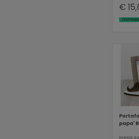
€ 15
DISPONIBIL
Portafoto i
papa' B
prezzo a 