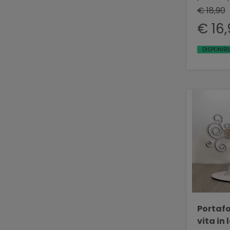
€ 18,90
€ 16
DISPONIBIL
Portafo
vita in