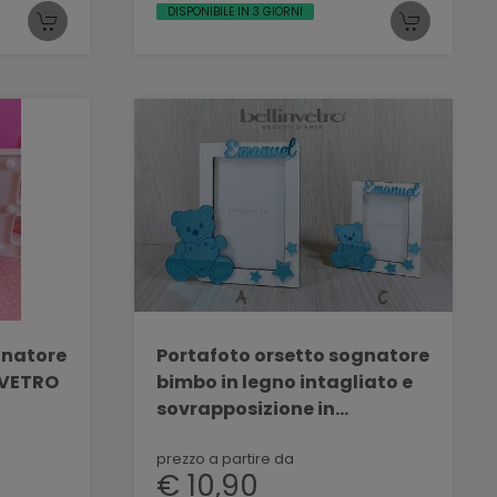
DISPONIBILE IN 3 GIORNI
gnatore
Portafoto orsetto sognatore
bimbo in legno intagliato e
sovrapposizione in
plexiglass BELLINVETRO VR
151
prezzo a partire da
€ 10,90