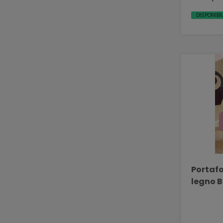
DISPONIBIL
Portafoto personali
legno B