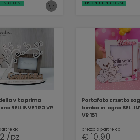
E IN 3 GIORNI
DISPONIBILE IN 3 GIORNI
della vita prima
Portafoto orsetto so
one BELLINVETRO VR
bimba in legno BELLINVETRO
VR 151
partire da
prezzo a partire da
2 /pz
€ 10,90