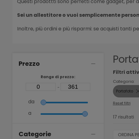
Questi prodottti sono perfetti come gadget, per ar
Sei un allestitore o vuoi semplicemente person
Inoltre, più ordini e più risparmi: se acquisti tanti pe
Porta
Prezzo
Filtri attiv
Range di prezzo:
Categoria:
-
Portafoto
da
Reset filtri
a
17 risultati
Categorie
ORDINA P