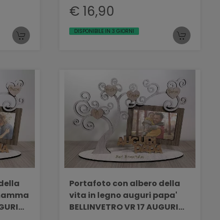
€ 16,90
DISPONIBILE IN 3 GIORNI
della
Portafoto con albero della
vita in legno auguri papa'
BELLINVETRO VR 17 AUGURI
PAPA'