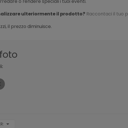
redare o rendere speciali i tuoi eventi.
alizzare ulteriormente il prodotto?
Raccontaci il tuo 
zzi, il prezzo diminuisce.
foto
i:
ER: