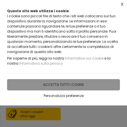
X
Questo sito web utilizza i cookie
 NOSTRO RIVENDITORE?
CLICCA E SCOPRI
I cookie sono piccoli file di testo che i siti web collocano sul tuo
TATTACI
dispositivo durante la navigazione. Le informazioni in essi
contenute possono riguardare te, le tue preferenze o il tuo
0
dispositivo ma non ti identificano sotto il profilo personale. Puoi
liberamente prestare, rifiutare o revocare il tuo consenso in
qualsiasi momento, personalizzando le tue preferenze. La scelta
Home
Vetreria
Porte tuttovetro per interni
di accettare tutti i cookie ti offre certamente la completezza di
navigazione di questo sito web.
Porta in vetro temperato da 8
Per saperne di più, leggi la nostra
Informativa sui cookie
e la
nostra
Informativa sulla privacy
mm inciso bellinvetro
extrachiaro
ACCETTA TUTTI I COOKIE
Personalizza preferenze
DISPONIBILE IN 15 GIORNI
Scopri i coupon
attivi oggi