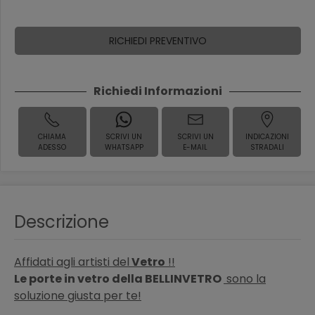
RICHIEDI PREVENTIVO
Richiedi Informazioni
CHIAMA
SCRIVI UN
SCRIVI UN
INDICAZIONI
ADESSO
WHATSAPP
E-MAIL
STRADALI
Descrizione
Affidati agli artisti del
Vetro
!!
Le porte in vetro della BELLINVETRO
sono la
soluzione giusta per te!