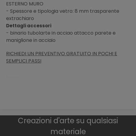
ESTERNO MURO
- Spessore e tipologia vetro: 8 mm trasparente
extrachiaro
Dettagli accessori
- binario tubolarte in acciao attacco parete e
maniglione in acciaio
RICHIEDI UN PREVENTIVO GRATUITO IN POCHI E
SEMPLICI PASSI
porta vetro temperato sicrezza pieghevole battente palermo bellinvetro
Creazioni d'arte su qualsiasi
materiale