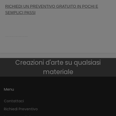
RICHIEDI UN PREVENTIVO GRATUITO IN POCHI E
SEMPLICI PASSI
porta vetro temperato sicurezza pieghevole battente scorrevole scomparsa telescopica binario acciaio decorato moderno palermo bellinvetro
Creazioni d'arte su qualsiasi
materiale
Menu
Contattaci
Richiedi Preventivo