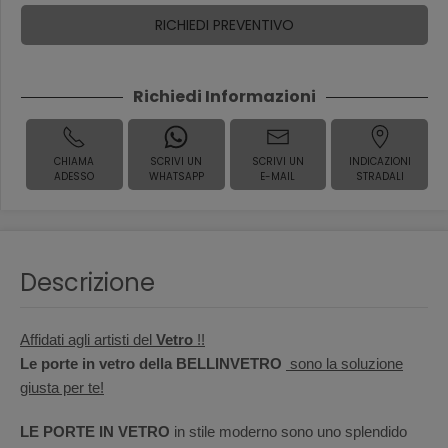
RICHIEDI PREVENTIVO
Richiedi Informazioni
CHIAMA
SCRIVI UN
SCRIVI UN
INDICAZIONI
ADESSO
WHATSAPP
E-MAIL
STRADALI
Descrizione
Affidati agli artisti del
Vetro
!!
Le porte in vetro della BELLINVETRO
sono la soluzione
giusta per te!
LE PORTE IN VETRO
in stile moderno sono uno splendido