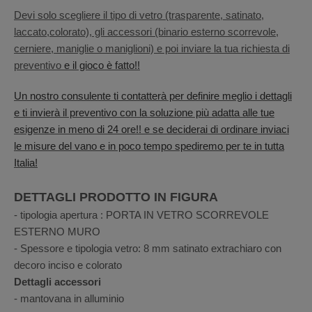
Devi solo scegliere il tipo di vetro (trasparente, satinato,
laccato,colorato), gli accessori (binario esterno scorrevole,
cerniere, maniglie o maniglioni) e poi inviare la tua richiesta di
preventivo
e il gioco è fatto!!
Un nostro consulente ti contatterà per definire meglio i dettagli
e ti invierà il preventivo con la soluzione più adatta alle tue
esigenze in meno di 24 ore!! e se deciderai di ordinare inviaci
le misure del vano e in poco tempo spediremo per te in tutta
Italia!
DETTAGLI PRODOTTO IN FIGURA
- tipologia apertura : PORTA IN VETRO SCORREVOLE
ESTERNO MURO
- Spessore e tipologia vetro: 8 mm satinato extrachiaro con
decoro inciso e colorato
Dettagli accessori
- mantovana in alluminio