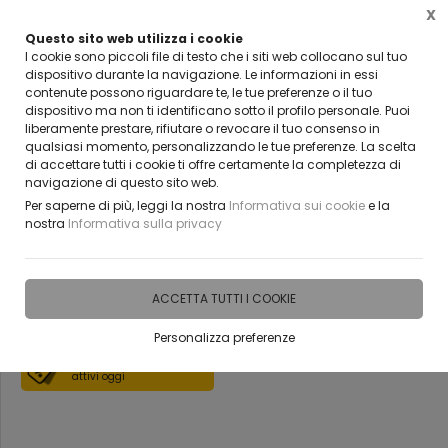
X
Questo sito web utilizza i cookie
VUOI DIVENTARE UN NOSTRO RIVENDITORE?
I cookie sono piccoli file di testo che i siti web collocano sul tuo
CONTATTACI
dispositivo durante la navigazione. Le informazioni in essi
contenute possono riguardare te, le tue preferenze o il tuo
0
dispositivo ma non ti identificano sotto il profilo personale. Puoi
liberamente prestare, rifiutare o revocare il tuo consenso in
qualsiasi momento, personalizzando le tue preferenze. La scelta
Home
Vetreria
Porte tuttovetro per interni
di accettare tutti i cookie ti offre certamente la completezza di
navigazione di questo sito web.
Porta in vetro temperato da 8
Per saperne di più, leggi la nostra
Informativa sui cookie
e la
nostra
Informativa sulla privacy
mm inciso bellinvetro cod 608
ACCETTA TUTTI I COOKIE
DISPONIBILE IN 15 GIORNI
Personalizza preferenze
Scopri i coupon
attivi oggi