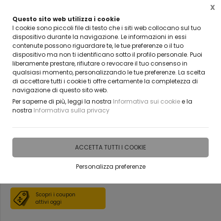
X
Questo sito web utilizza i cookie
VUOI DIVENTARE UN NOSTRO RIVENDITORE?
I cookie sono piccoli file di testo che i siti web collocano sul tuo
CONTATTACI
dispositivo durante la navigazione. Le informazioni in essi
contenute possono riguardare te, le tue preferenze o il tuo
0
dispositivo ma non ti identificano sotto il profilo personale. Puoi
liberamente prestare, rifiutare o revocare il tuo consenso in
qualsiasi momento, personalizzando le tue preferenze. La scelta
Home
Vetreria
Porte tuttovetro per interni
di accettare tutti i cookie ti offre certamente la completezza di
navigazione di questo sito web.
Porta in vetro temperato da 8
Per saperne di più, leggi la nostra
Informativa sui cookie
e la
nostra
Informativa sulla privacy
mm con decoro sabbiato
bellinvetro cod 437
ACCETTA TUTTI I COOKIE
Personalizza preferenze
DISPONIBILE IN 15 GIORNI
Scopri i coupon
attivi oggi