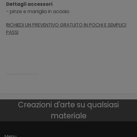
Dettagli accessori
- pinze e maniglia in acciaio
RICHIEDI UN PREVENTIVO GRATUITO IN POCHI E SEMPLICI
PASSI
porta vetro temperato sicurezza pieghevole battente scorrevole scomparsa telescopica binario acciaio decorato moderno palermo bellinvetro
Creazioni d'arte su qualsiasi
materiale
Menu