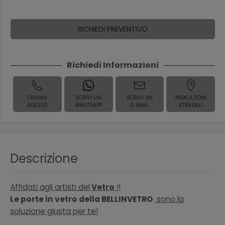
RICHIEDI PREVENTIVO
Richiedi Informazioni
CHIAMA
SCRIVI UN
SCRIVI UN
INDICAZIONI
ADESSO
WHATSAPP
E-MAIL
STRADALI
Descrizione
Affidati agli artisti del
Vetro
!!
Le porte in vetro della BELLINVETRO
sono la
soluzione giusta per te!