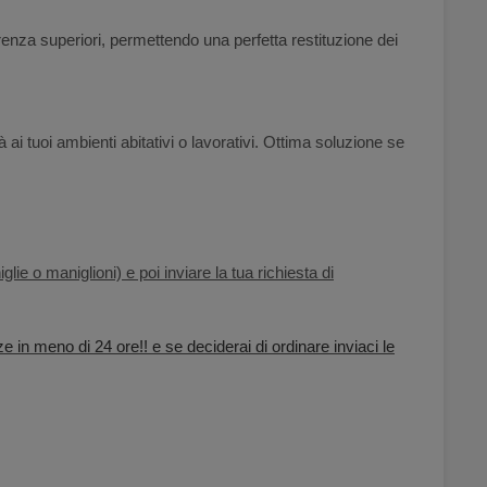
arenza superiori, permettendo una perfetta restituzione dei
 ai tuoi ambienti abitativi o lavorativi. Ottima soluzione se
lie o maniglioni) e poi inviare la tua richiesta di
ze in meno di 24 ore!! e se deciderai di ordinare inviaci le