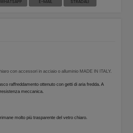
WHATSAPP
E-MAIL
STRADALI
hiaro con accessori in acciaio o alluminio MADE IN ITALY.
sco raffreddamento ottenuto con getti di aria fredda. A
a resistenza meccanica.
 rimane molto più trasparente del vetro chiaro.