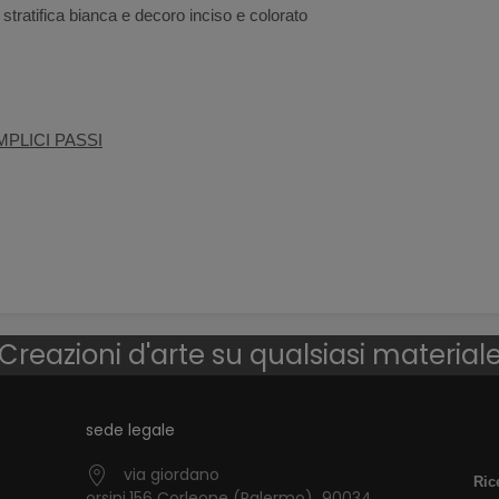
stratifica bianca e decoro inciso e colorato
PLICI PASSI
Creazioni d'arte su qualsiasi material
sede legale
via giordano
Ric
orsini,156 Corleone (Palermo) 90034