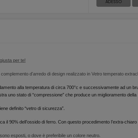
ADESSO
iusta per te!
 complemento d'arredo di design realizzato in Vetro temperato extrac
aldamento alla temperatura di circa 700°c e successivamente ad un bru
lastra uno stato di “compressione” che produce un miglioramento dell
ne definito “vetro di sicurezza”.
rca il 90% dell’ossido di ferro. Con questo procedimento l’extra-chiaro
e sono esposti, o dove è preferibile un colore neutro.