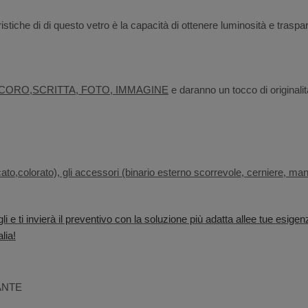
istiche di di questo vetro è la capacità di ottenere luminosità e trasp
CORO,SCRITTA, FOTO, IMMAGINE
e daranno un tocco di originalità
cato,colorato), gli accessori (binario esterno scorrevole, cerniere, manig
li e ti invierà il preventivo con la soluzione più adatta allee tue esigen
lia!
 ANTE