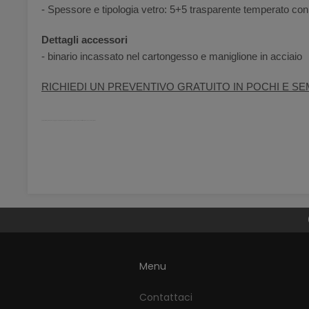
- Spessore e tipologia vetro: 5+5 trasparente temperato con 
Dettagli accessori
- binario incassato nel cartongesso e maniglione in acciaio
RICHIEDI UN PREVENTIVO GRATUITO IN POCHI E SEM
porta vetro temperato sicrezza pieghevole battente palermo bellinvetro telescopica scorrevole stratificata bianca decoro maniglione
Menu
Contattaci