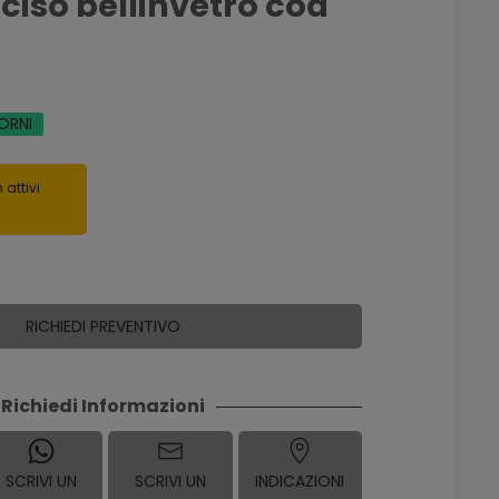
ciso bellinvetro cod
IORNI
 attivi
RICHIEDI PREVENTIVO
Richiedi Informazioni
SCRIVI UN
SCRIVI UN
INDICAZIONI