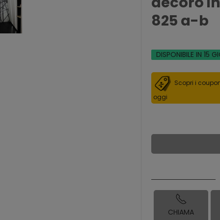
decoro in
825 a-b
DISPONIBILE IN 15 G
Scopri i coupon
oggi
CHIAMA