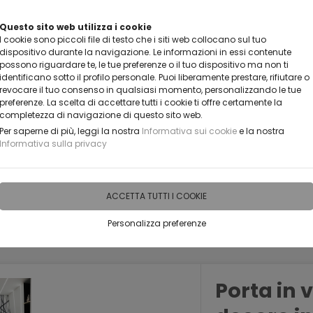
VUOI DIVENTARE UN NOSTRO RIVENDITORE?
Questo sito web utilizza i cookie
I cookie sono piccoli file di testo che i siti web collocano sul tuo
CONTATTACI
dispositivo durante la navigazione. Le informazioni in essi contenute
possono riguardare te, le tue preferenze o il tuo dispositivo ma non ti
identificano sotto il profilo personale. Puoi liberamente prestare, rifiutare o
revocare il tuo consenso in qualsiasi momento, personalizzando le tue
preferenze. La scelta di accettare tutti i cookie ti offre certamente la
completezza di navigazione di questo sito web.
Per saperne di più, leggi la nostra
Informativa sui cookie
e la nostra
Informativa sulla privacy
IDEE PERSONALIZZABILI
RECENSIONI
HORECA
PRO
ACCETTA TUTTI I COOKIE
Personalizza preferenze
Porta in 