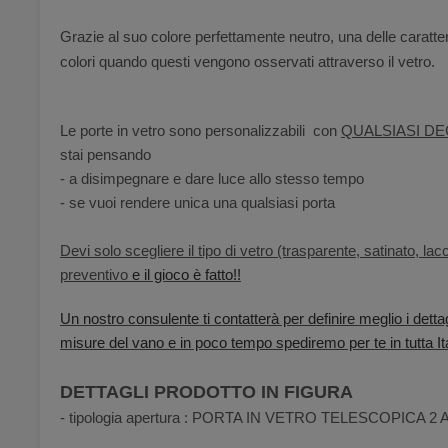
Grazie al suo colore perfettamente neutro, una delle caratter
colori quando questi vengono osservati attraverso il vetro.
Le porte in vetro sono personalizzabili con
QUALSIASI DE
stai pensando
- a disimpegnare e dare luce allo stesso tempo
- se vuoi rendere unica una qualsiasi porta
Devi solo scegliere il tipo di vetro (trasparente, satinato, lac
preventivo
e il gioco è fatto!!
Un nostro consulente ti contatterà per definire meglio i dettag
misure del vano e in poco tempo spediremo per te in tutta Ita
DETTAGLI PRODOTTO IN FIGURA
- tipologia apertura : PORTA IN VETRO TELESCOPICA 2