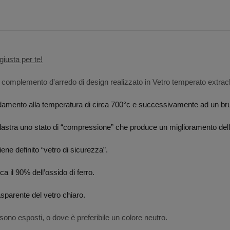
iusta per te!
 complemento d'arredo di design realizzato in Vetro temperato extrac
aldamento alla temperatura di circa 700°c e successivamente ad un bru
a lastra uno stato di “compressione” che produce un miglioramento de
ne definito “vetro di sicurezza”.
ca il 90% dell’ossido di ferro.
sparente del vetro chiaro.
e sono esposti, o dove è preferibile un colore neutro.