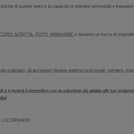
istiche di questo vetro è la capacità di ottenere luminosità e traspare
CORO,SCRITTA, FOTO, IMMAGINE
e daranno un tocco di originalità
cato,colorato), gli accessori (binario esterno scorrevole, cerniere, manig
li e ti invierà il preventivo con la soluzione più adatta alle tue esigenz
lia!
CON LUCERNARIO