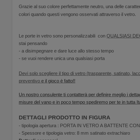
Grazie al suo colore perfettamente neutro, una delle caratter
colori quando questi vengono osservati attraverso il vetro.
Le porte in vetro sono personalizzabili con
QUALSIASI DE
stai pensando
- a disimpegnare e dare luce allo stesso tempo
- se vuoi rendere unica una qualsiasi porta
Devi solo scegliere il tipo di vetro (trasparente, satinato, lac
preventivo
e il gioco è fatto!!
Un nostro consulente ti contatterà per definire meglio i dettag
misure del vano e in poco tempo spediremo per te in tutta Ita
DETTAGLI PRODOTTO IN FIGURA
- tipologia apertura : PORTA IN VETRO A BATTENTE 
- Spessore e tipologia vetro: 8 mm satinato extrachiaro