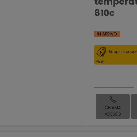
temperat
810c
IN ARRIVO
Scopri i coupon
oggi
CHIAMA
ADESSO