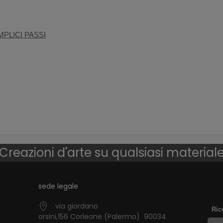
PLICI PASSI
Creazioni d'arte su qualsiasi material
sede legale
via giordano
Ric
orsini,156 Corleone (Palermo) 90034