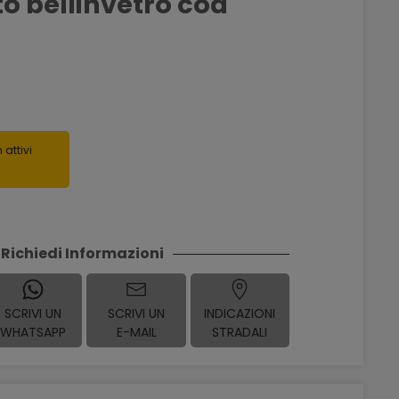
o bellinvetro cod
 attivi
Richiedi Informazioni
SCRIVI UN
SCRIVI UN
INDICAZIONI
WHATSAPP
E-MAIL
STRADALI