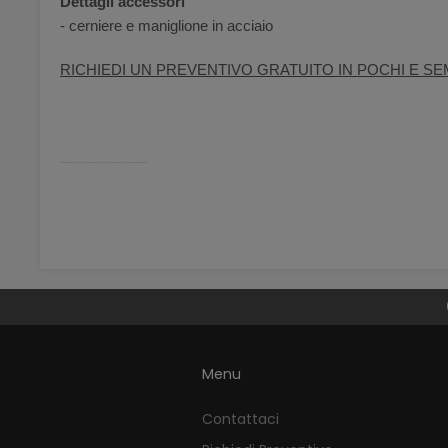
Dettagli accessori
- cerniere e maniglione in acciaio
RICHIEDI UN PREVENTIVO GRATUITO IN POCHI E SEM
porta vetro temperato sicurezza pieghevole battente scorrevole scomparsa telescopica binario acciaio decorato moderno palermo bellinvetro
Menu
Contattaci