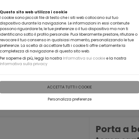
VUOI DIVENTARE UN NOSTRO RIVENDITORE?
Questo sito web utilizza i cookie
I cookie sono piccoli file di testo che i siti web collocano sul tuo
CONTATTACI
dispositivo durante la navigazione. Le informazioni in essi contenute
possono riguardare te, le tue preferenze o il tuo dispositivo ma non ti
identificano sotto il profilo personale. Puoi liberamente prestare, rifiutare o
revocare il tuo consenso in qualsiasi momento, personalizzando le tue
preferenze. La scelta di accettare tutti i cookie ti offre certamente la
completezza di navigazione di questo sito web.
Per saperne di più, leggi la nostra
Informativa sui cookie
e la nostra
Informativa sulla privacy
IDEE PERSONALIZZABILI
RECENSIONI
HORECA
PRO
ACCETTA TUTTI I COOKIE
Personalizza preferenze
Porta a b