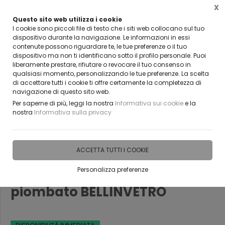
X
Questo sito web utilizza i cookie
VUOI DIVENTARE UN NOSTRO RIVENDITORE?
I cookie sono piccoli file di testo che i siti web collocano sul tuo
CONTATTACI
dispositivo durante la navigazione. Le informazioni in essi
contenute possono riguardare te, le tue preferenze o il tuo
0
dispositivo ma non ti identificano sotto il profilo personale. Puoi
liberamente prestare, rifiutare o revocare il tuo consenso in
qualsiasi momento, personalizzando le tue preferenze. La scelta
Home
Vetreria
Istoriati e Sacri
di accettare tutti i cookie ti offre certamente la completezza di
navigazione di questo sito web.
Per saperne di più, leggi la nostra
Informativa sui cookie
e la
nostra
Informativa sulla privacy
ACCETTA TUTTI I COOKIE
Personalizza preferenze
Istoriati e sacri vetro
piombato BELLINVETRO