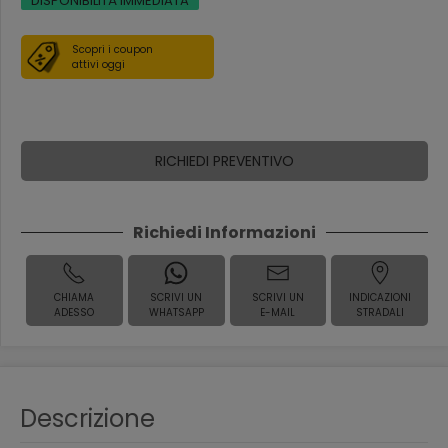
DISPONIBILITÀ IMMEDIATA
Scopri i coupon
attivi oggi
RICHIEDI PREVENTIVO
Richiedi Informazioni
CHIAMA
SCRIVI UN
SCRIVI UN
INDICAZIONI
ADESSO
WHATSAPP
E-MAIL
STRADALI
Descrizione