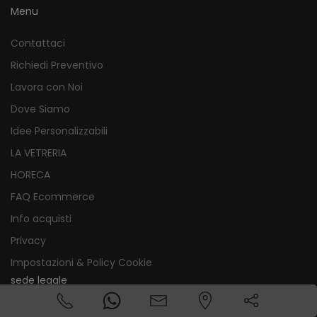
Menu
Contattaci
Richiedi Preventivo
Lavora con Noi
Dove Siamo
Idee Personalizzabili
LA VETRERIA
HORECA
FAQ Ecommerce
Info acquisti
Privacy
Impostazioni & Policy Cookie
sede legale
via giordano orsini,156 Corleone (Palermo) 90034