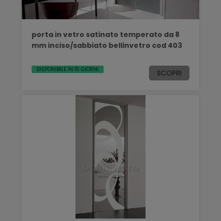
porta in vetro satinato temperato da 8
mm inciso/sabbiato bellinvetro cod 403
DISPONIBILE IN 15 GIORNI
SCOPRI