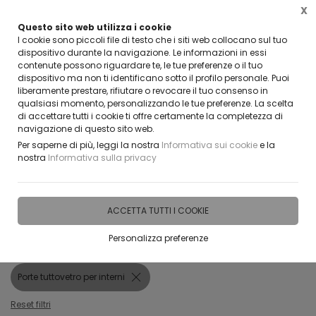
X
Questo sito web utilizza i cookie
CLICCA E SCOPRI I COUPON ATTIVI ADESSO
I cookie sono piccoli file di testo che i siti web collocano sul tuo
dispositivo durante la navigazione. Le informazioni in essi
contenute possono riguardare te, le tue preferenze o il tuo
0
dispositivo ma non ti identificano sotto il profilo personale. Puoi
liberamente prestare, rifiutare o revocare il tuo consenso in
qualsiasi momento, personalizzando le tue preferenze. La scelta
di accettare tutti i cookie ti offre certamente la completezza di
navigazione di questo sito web.
Home
Vetreria
Porte tuttovetro per interni
Per saperne di più, leggi la nostra
Informativa sui cookie
e la
nostra
Informativa sulla privacy
FILTRA
Porte tuttovetro per interni
ACCETTA TUTTI I COOKIE
Filtri attivi:
Personalizza preferenze
Categoria:
Porte tuttovetro per interni
Reset filtri