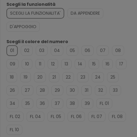
Scegli la funzionalità
SCEGLI LA FUNZIONALITA'
DA APPENDERE
D'APPOGGIO
Scegli il colore del numero
01
02
03
04
05
06
07
08
09
10
11
12
13
14
15
16
17
18
19
20
21
22
23
24
25
26
27
28
29
30
31
32
33
34
35
36
37
38
39
FL 01
FL 02
FL 04
FL 05
FL 06
FL 07
FL 08
FL 10