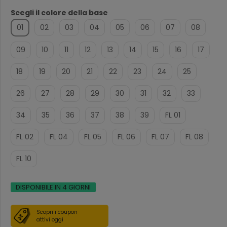
Scegli il colore della base
01
02
03
04
05
06
07
08
09
10
11
12
13
14
15
16
17
18
19
20
21
22
23
24
25
26
27
28
29
30
31
32
33
34
35
36
37
38
39
FL 01
FL 02
FL 04
FL 05
FL 06
FL 07
FL 08
FL 10
DISPONIBILE IN 4 GIORNI
Scopri i coupon
attivi oggi