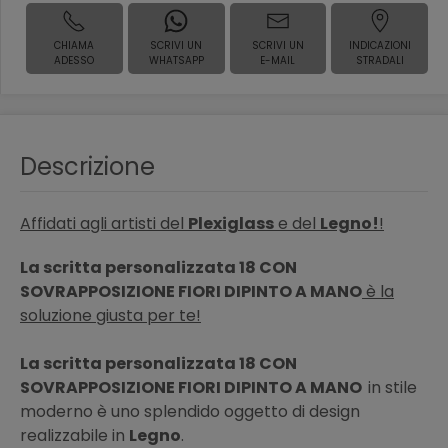
CHIAMA
SCRIVI UN
SCRIVI UN
INDICAZIONI
ADESSO
WHATSAPP
E-MAIL
STRADALI
Descrizione
Affidati agli artisti del
Plexiglass
e del
Legno!
!
La scritta personalizzata 18 CON
SOVRAPPOSIZIONE FIORI DIPINTO A MANO
è la
soluzione giusta per te!
La scritta personalizzata 18 CON
SOVRAPPOSIZIONE FIORI DIPINTO A MANO
in stile
moderno è uno splendido oggetto di design
realizzabile in
Legno
.