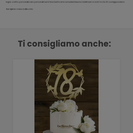
legno scritte personalizzare personali nomi frasi battesimi comunioni laurea matrimoni eventi festa 18 sovrapposizione
fiori dipinto mano bellinvetro
Ti consigliamo anche: