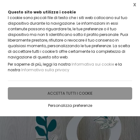
X
Questo sito web utilizza i cookie
VUOI DIVENTARE UN NOSTRO RIVENDITORE?
I cookie sono piccoli file di testo che i siti web collocano sul tuo
CONTATTACI
dispositivo durante la navigazione. Le informazioni in essi
contenute possono riguardare te, le tue preferenze o il tuo
0
dispositivo ma non ti identificano sotto il profilo personale. Puoi
liberamente prestare, rifiutare o revocare il tuo consenso in
qualsiasi momento, personalizzando le tue preferenze. La scelta
Home
IDEE E REGALI PERSONALIZZABILI
NUMERI ED ELEMENTI DECORATIVI PER EVEN
di accettare tutti i cookie ti offre certamente la completezza di
navigazione di questo sito web.
Per saperne di più, leggi la nostra
Informativa sui cookie
e la
nostra
Informativa sulla privacy
ACCETTA TUTTI I COOKIE
Personalizza preferenze